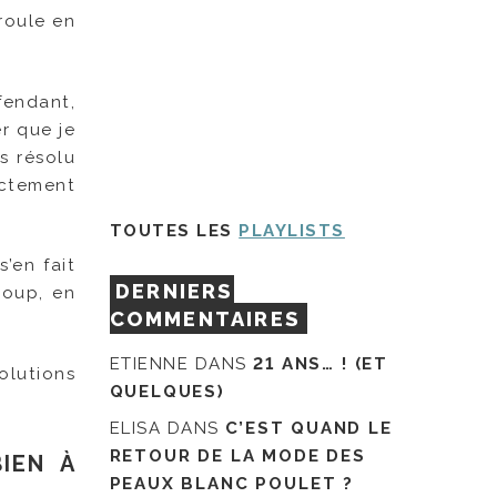
roule en
fendant,
r que je
s résolu
actement
TOUTES LES
PLAYLISTS
’en fait
DERNIERS
coup, en
COMMENTAIRES
ETIENNE
DANS
21 ANS… ! (ET
olutions
QUELQUES)
ELISA
DANS
C’EST QUAND LE
RETOUR DE LA MODE DES
IEN À
PEAUX BLANC POULET ?