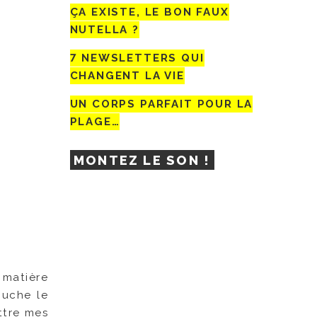
ÇA EXISTE, LE BON FAUX
NUTELLA ?
7 NEWSLETTERS QUI
CHANGENT LA VIE
UN CORPS PARFAIT POUR LA
PLAGE…
MONTEZ LE SON !
 matière
ouche le
ttre mes