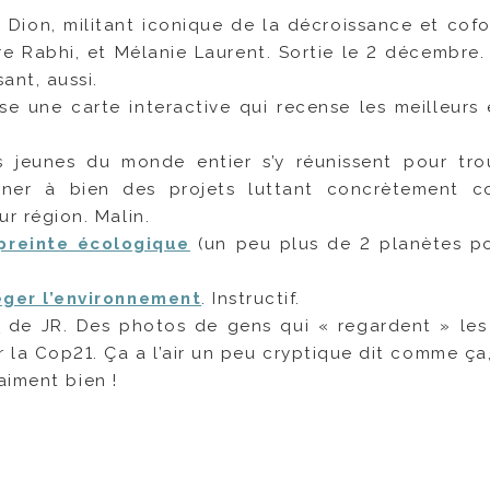
il Dion, militant iconique de la décroissance et cof
 Rabhi, et Mélanie Laurent. Sortie le 2 décembre. L
sant, aussi.
se une carte interactive qui recense les meilleurs 
s jeunes du monde entier s’y réunissent pour tro
ener à bien des projets luttant concrètement c
r région. Malin.
preinte écologique
(un peu plus de 2 planètes p
éger l’environnement
. Instructif.
h
de JR. Des photos de gens qui « regardent » les
r la Cop21. Ça a l’air un peu cryptique dit comme ça,
raiment bien !