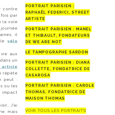
PORTRAIT PARISIEN :
r contre
RAPHAËL FEDERICI, STREET
fois par
ARTISTE
 la voie
 journée
PORTRAIT PARISIEN : MANEL
ines, il
ET THIBAULT, FONDATEURS
 le
vélo
DE WE ARE NOT
LE TAMPOGRAPHE SARDON
 vie aux
 dans un
PORTRAIT PARISIEN : DIANA
 article
COLLETTE, FONDATRICE DE
e répète
CASAROSA
n peut :
PORTRAIT PARISIEN : CAROLE
es ou les
THOMAS, FONDATRICE DE
 impact
MAISON THOMAS
sir… J’ai
VOIR TOUS LES PORTRAITS
ne, mais