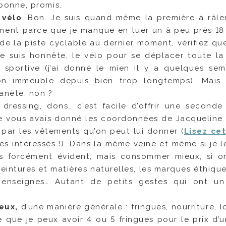
bonne, promis.
 vélo
. Bon. Je suis quand même la première à râle
ement parce que je manque en tuer un à peu près 18 
 de la piste cyclable au dernier moment, vérifiez que
i je suis honnête, le vélo pour se déplacer toute la
 sportive (j’ai donné le mien il y a quelques sema
on immeuble depuis bien trop longtemps). Mais
anète, non ?
dressing, dons… c’est facile d’offrir une seconde
Je vous avais donné les coordonnées de Jacqueline
e par les vêtements qu’on peut lui donner (
Lisez cet
s intéressés !). Dans la même veine et même si je l
pas forcément évident, mais consommer mieux, si o
 teintures et matières naturelles, les marques éthiqu
enseignes… Autant de petits gestes qui ont un
eux,
d’une manière générale : fringues, nourriture, loi
 que je peux avoir 4 ou 5 fringues pour le prix d’u