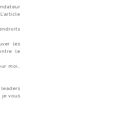
ondateur
’article
endroits
uver les
ontre le
our moi…
 leaders
 je vous