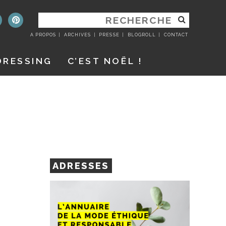
RECHERCHER
:
A PROPOS
ARCHIVES
PRESSE
BLOGROLL
CONTACT
DRESSING
C’EST NOËL !
ADRESSES
S