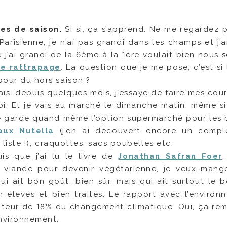
es de saison.
Si si, ça s’apprend. Ne me regardez 
Parisienne, je n’ai pas grandi dans les champs et j’a
j’ai grandi de la 6ème à la 1ère voulait bien nous se
de rattrapage
. La question que je me pose, c’est si 
our du hors saison ?
sais, depuis quelques mois, j’essaye de faire mes cou
. Et je vais au marché le dimanche matin, même si 
Je garde quand même l’option supermarché pour les 
aux Nutella
(j’en ai découvert encore un compl
a liste !), craquottes, sacs poubelles etc.
s que j’ai lu le livre de
Jonathan Safran Foer
,
a viande pour devenir végétarienne, je veux mang
i ait bon goût, bien sûr, mais qui ait surtout le 
n élevés et bien traités. Le rapport avec l’environ
auteur de 18% du changement climatique. Oui, ça rem
nvironnement.