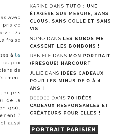
KARINE
DANS
TUTO : UNE
ÉTAGÈRE SUR MESURE, SANS
pas avec
CLOUS, SANS COLLE ET SANS
i pris ce
VIS !
rvir. Du
NONO
DANS
LES BOBOS ME
la fraise
CASSENT LES BONBONS !
rses à
la
DANIELE
DANS
MON PORTRAIT
les prix
(PRESQUE) HARCOURT
biens de
JULIE
DANS
IDÉES CADEAUX
ètement
POUR LES MINUS DE 0 À 4
ANS !
 j’ai pris
DEEDEE
DANS
70 IDÉES
er de la
CADEAUX RESPONSABLES ET
bon goût
CRÉATEURS POUR ELLES !
nement ?
et aussi
PORTRAIT PARISIEN