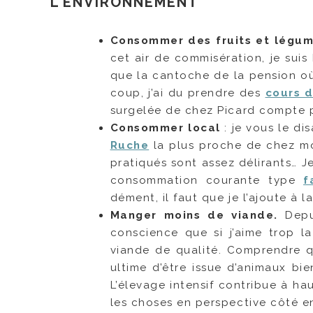
L’ENVIRONNEMENT
Consommer des fruits et légum
cet air de commisération, je suis 
que la cantoche de la pension où 
coup, j’ai du prendre des
cours 
surgelée de chez Picard compte p
Consommer local
: je vous le di
Ruche
la plus proche de chez moi
pratiqués sont assez délirants… 
consommation courante type
f
dément, il faut que je l’ajoute à l
Manger moins de viande.
Depui
conscience que si j’aime trop l
viande de qualité. Comprendre qu
ultime d’être issue d’animaux bie
L’élevage intensif contribue à h
les choses en perspective côté e