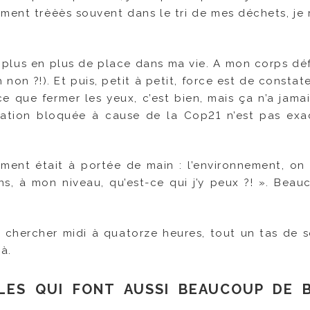
nement trèèès souvent dans le tri de mes déchets, je 
 plus en plus de place dans ma vie. A mon corps dé
on ?!). Et puis, petit à petit, force est de constate
e que fermer les yeux, c’est bien, mais ça n’a jamai
ulation bloquée à cause de la Cop21 n’est pas ex
ement était à portée de main : l’environnement, on s
, à mon niveau, qu’est-ce qui j’y peux ?! ». Beau
e chercher midi à quatorze heures, tout un tas de s
à.
PLES QUI FONT AUSSI BEAUCOUP DE B