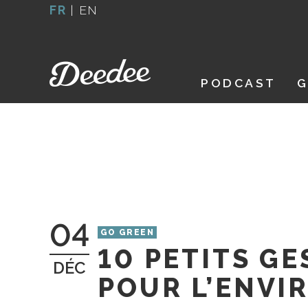
Aller
FR
|
EN
au
contenu
PODCAST
G
04
GO GREEN
10 PETITS GE
DÉC
POUR L’ENV