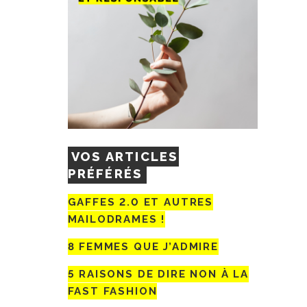
VOS ARTICLES
PRÉFÉRÉS
GAFFES 2.0 ET AUTRES
MAILODRAMES !
8 FEMMES QUE J’ADMIRE
5 RAISONS DE DIRE NON À LA
FAST FASHION