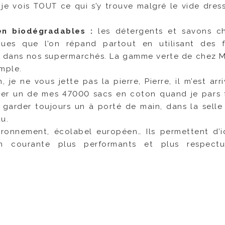
 je vois TOUT ce qui s’y trouve malgré le vide dres
ien biodégradables :
les détergents et savons c
ques que l’on répand partout en utilisant des 
es dans nos supermarchés. La gamme verte de chez 
mple.
n, je ne vous jette pas la pierre, Pierre, il m’est ar
er un de mes 47000 sacs en coton quand je pars f
 garder toujours un à porté de main, dans la sell
u.
ronnement, écolabel européen… Ils permettent d’id
n courante plus performants et plus respect