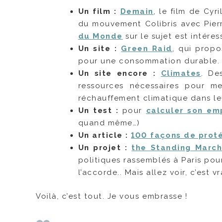
Un film :
Demain
, le film de Cyr
du mouvement Colibris avec Pierre
du Monde
sur le sujet est intéres
Un site :
Green Raid
, qui propo
pour une consommation durable.
Un site encore :
Climates
. De
ressources nécessaires pour m
réchauffement climatique dans leu
Un test :
pour
calculer son em
quand même…)
Un article :
100 façons de prot
Un projet :
the Standing Marc
politiques rassemblés à Paris pou
l’accorde.. Mais allez voir, c’est v
Voilà, c’est tout. Je vous embrasse !