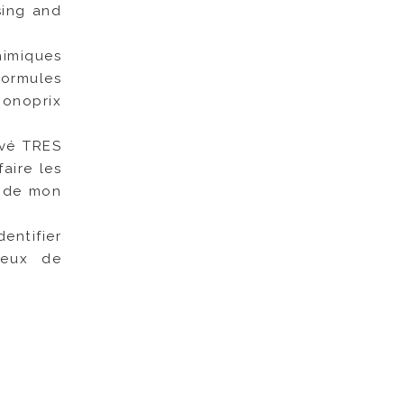
sing and
himiques
formules
Monoprix
rivé TRES
aire les
e de mon
entifier
ueux de