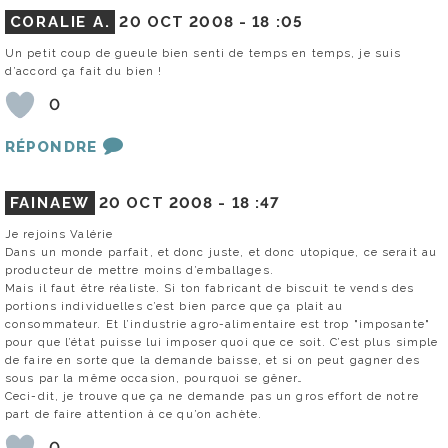
CORALIE A.
20 OCT 2008 -
18 :05
Un petit coup de gueule bien senti de temps en temps, je suis
d’accord ça fait du bien !
0
RÉPONDRE
FAINAEW
20 OCT 2008 -
18 :47
Je rejoins Valérie
Dans un monde parfait, et donc juste, et donc utopique, ce serait au
producteur de mettre moins d’emballages.
Mais il faut être réaliste. Si ton fabricant de biscuit te vends des
portions individuelles c’est bien parce que ça plait au
consommateur. Et l’industrie agro-alimentaire est trop "imposante"
pour que l’état puisse lui imposer quoi que ce soit. C’est plus simple
de faire en sorte que la demande baisse, et si on peut gagner des
sous par la même occasion, pourquoi se gêner…
Ceci-dit, je trouve que ça ne demande pas un gros effort de notre
part de faire attention à ce qu’on achète.
0