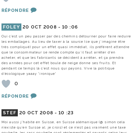
RÉPONDRE
FOLEY
20 OCT 2008 -
10 :06
Oui c’est un peu passer par des chemins détourner pour faire reduire
les emballages. Au lieu de taxer à la source (ce que j’imagine être
très compliqué) pour un effet quasi immédiat, ils préférent attendre
que le consommateur se rende compte qu’il faut arrêter d’en
acheter, et que les fabricants se décident à arrêter… et ça prendra
des années pour cet effet boule de neige donne ses fruits. Et
pendant ce temps là c’est nous qui payons. Vive la politique
d’écologique yaaay *ironique*
0
RÉPONDRE
STEF
20 OCT 2008 -
10 :23
Moi aussi j’habite en Suisse, en Suisse alémanique (@ simon cela
n’existe qu’en Suisse al. je crois) et ce n’est pas vraiment une taxe
poubelle, les sacs poubelle sont réglementés et payants selon leur