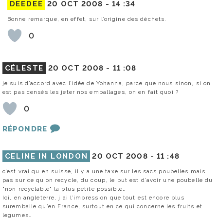
DEEDEE
20 OCT 2008 -
14 :34
Bonne remarque, en effet, sur l’origine des déchets.
0
CÉLESTE
20 OCT 2008 -
11 :08
je suis d’accord avec l’idée de Yohanna, parce que nous sinon, si on
est pas censés les jeter nos emballages, on en fait quoi ?
0
RÉPONDRE
CELINE IN LONDON
20 OCT 2008 -
11 :48
c’est vrai qu en suisse, il y a une taxe sur les sacs poubelles mais
pas sur ce qu’on recycle, du coup, le but est d’avoir une poubelle du
"non recyclable" la plus petite possible…
Ici, en angleterre, j ai l’impression que tout est encore plus
suremballe qu’en France, surtout en ce qui concerne les fruits et
legumes…