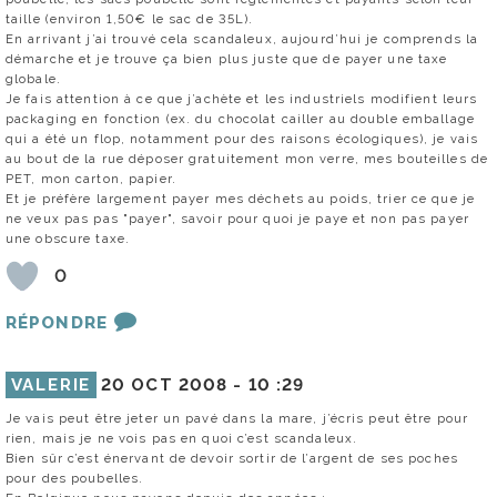
taille (environ 1,50€ le sac de 35L).
En arrivant j’ai trouvé cela scandaleux, aujourd’hui je comprends la
démarche et je trouve ça bien plus juste que de payer une taxe
globale.
Je fais attention à ce que j’achète et les industriels modifient leurs
packaging en fonction (ex. du chocolat cailler au double emballage
qui a été un flop, notamment pour des raisons écologiques), je vais
au bout de la rue déposer gratuitement mon verre, mes bouteilles de
PET, mon carton, papier.
Et je préfère largement payer mes déchets au poids, trier ce que je
ne veux pas pas "payer", savoir pour quoi je paye et non pas payer
une obscure taxe.
0
RÉPONDRE
VALERIE
20 OCT 2008 -
10 :29
Je vais peut être jeter un pavé dans la mare, j’écris peut être pour
rien, mais je ne vois pas en quoi c’est scandaleux.
Bien sûr c’est énervant de devoir sortir de l’argent de ses poches
pour des poubelles.