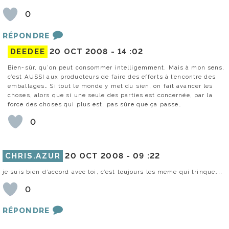
0
RÉPONDRE
DEEDEE
20 OCT 2008 -
14 :02
Bien-sûr, qu’on peut consommer intelligemment. Mais à mon sens,
c’est AUSSI aux producteurs de faire des efforts à l’encontre des
emballages… Si tout le monde y met du sien, on fait avancer les
choses, alors que si une seule des parties est concernée, par la
force des choses qui plus est, pas sûre que ça passe…
0
CHRIS.AZUR
20 OCT 2008 -
09 :22
je suis bien d’accord avec toi, c’est toujours les meme qui trinque…..
0
RÉPONDRE