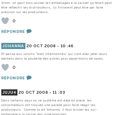
Sinon, on peut tous laisser les emballages à la caisse! ça ferait peut
être réfléchir les distributeurs… ils finiraient peut être par faire
pression sur les producteurs.
0
RÉPONDRE
JOHANNA
20 OCT 2008 -
10 :46
Et pense aux voisins "bien intentionnés" qui vont aller jeter leurs
déchets dans la poubelle des autres pour payermoins de taxes…
0
RÉPONDRE
JUJU4
20 OCT 2008 -
11 :03
Dans certains pays où ce système est déjà en place, les
consomateurs ont trouvés une parade pour faire réagir les
producteurs : Comme là dit Yohanna, il faut laisser les sur-
emballage à la caisse des supermarchés.