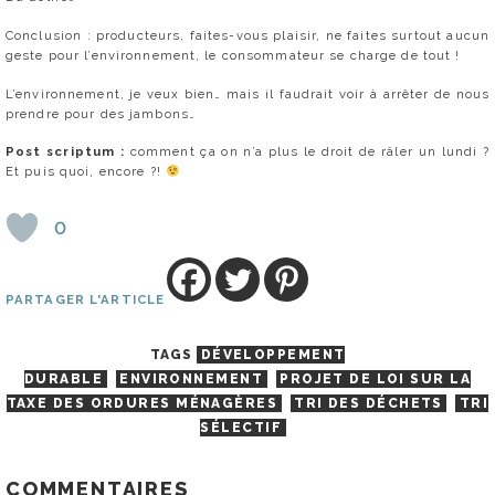
Conclusion : producteurs, faites-vous plaisir, ne faites surtout aucun
geste pour l’environnement, le consommateur se charge de tout !
L’environnement, je veux bien… mais il faudrait voir à arrêter de nous
prendre pour des jambons…
Post scriptum :
comment ça on n’a plus le droit de râler un lundi ?
Et puis quoi, encore ?!
0
PARTAGER L'ARTICLE
TAGS
DÉVELOPPEMENT
DURABLE
ENVIRONNEMENT
PROJET DE LOI SUR LA
TAXE DES ORDURES MÉNAGÈRES
TRI DES DÉCHETS
TRI
SÉLECTIF
COMMENTAIRES