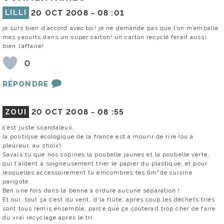
LILLI
20 OCT 2008 -
08 :01
je suis bien d’accord avec toi! je ne demande pas que l’on m’emballe
mes yaourts dans un super carton! un carton recyclé ferait aussi
bien l’affaire!
0
RÉPONDRE
ZOUI
20 OCT 2008 -
08 :55
c’est juste scandaleux,
la politique écologique de la france est à mourir de rire (ou à
pleureur, au choix)
Savais tu que nos copines la poubelle jaunes et la poubelle verte,
qui t’aident à soigneusement trier le papier du plastique, et pour
lesquelles accessoirement tu emcombres tes 6m²de cuisine
parigote.
Ben une fois dans la benne à ordure aucune séparation !
Et oui, tout ça c’est du vent, d’la flûte, après coup les déchets triés
sont tous remis ensemble, parce que ça coûterait trop cher de faire
du vrai recyclage après le tri.