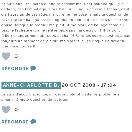
Et puis ensuite… perso quand je consomme, c’est pour ce qu’il y a
dedans, pas l’emballage, alors bien sur il nous pousse à l’achat, c’est
d’ailleurs un de ses rôles mais… je ne me pose jamais la question de
savoir si l’emballage est écologique ou non, s’il n’est pas un peu trop
abusé, lorsque le produit me plait, il me plait, emballage écolo ou
pas, je l’achète et ça ne rentre pas dans ma décision ! Il va donc
falloir changer nos habitudes dachat ?! Faire les courses est déjà pas
toujours un moment de plaisir, mais alors là… ça risque de devenir
une vraie corvée !!
0
RÉPONDRE
ANNE-CHARLOTTE B.
20 OCT 2008 -
17 :04
Je suis d’accord avec toi, on devrait plutôt traiter le problème en
amont… Simple question de logique.
0
RÉPONDRE