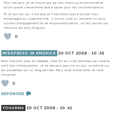
Pour ma part, je ne trouve pas ça très malin qu’on emmerde et
qu’on ajoute une énième taxe à payer pour les consommateurs…
Et ce qui est sûr, c’est que je n’hésiterais pas à laisser mes
emballages au supermarché : il arrive juste un moment où sous
couvert d’engagement et de responsabilisation, on fait passer les
mesures les plus dingues.
0
MISSPRESS IN AMERICA
20 OCT 2008 -
10 :35
Bien d’accord avec toi Deedee. Cela dit les infos données par Valérie
sont très intéressantes. Je ne pensais pas lire un jour un article sur
les poubelles sur un blog de fille. Mais voilà chose faite..et c’est
chouette!
0
RÉPONDRE
YOHANNA
20 OCT 2008 -
10 :41