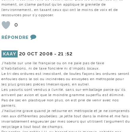
moment, on clame partout qu’on applique le grenelle de
l’environnement… en taxant ceux qui ont le moins de voix et de
ressources pour s’y opposer.
0
RÉPONDRE
KAAY
20 OCT 2008 -
21 :52
J’habite sur une île française ou on ne paie pas de taxe
d’habitations, ni de taxe foncière ni d’impots locaux.
Le tri des ordures est inexistant, de toutes façons les ordures seront
enfouies dans le sol ou incinérées ou envoyées en métropole pour
les plus grosses pièces (mécaniques, en autre).
Les yaourts sont vendus à l’unité, sans sur-emballage parce qu’ils
arrivent par avion et que le moindre gramme superflu est éliminé.
Pas de sac en plastique non plus, on est prié de venir avec nos
paniers.
J’hallucine grave quand je retourne en métropole et je ne comprends
rien aux différentes poubelles: je jette tout dans la même et me fais
invariablement engueuler par mes soeurs qui utilisent l’argument du
recyclage à tout bout de champs.
Par contre, les petits LU, au hasard pour la marque, achetés par