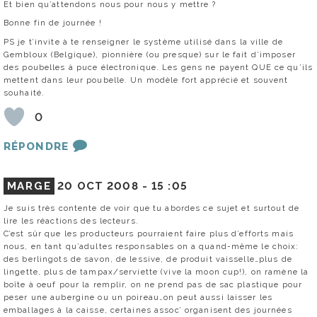
Et bien qu’attendons nous pour nous y mettre ?
Bonne fin de journée !
PS je t’invite à te renseigner le système utilisé dans la ville de
Gembloux (Belgique), pionnière (ou presque) sur le fait d’imposer
des poubelles à puce électronique. Les gens ne payent QUE ce qu’ils
mettent dans leur poubelle. Un modèle fort apprécié et souvent
souhaité.
0
RÉPONDRE
MARGE
20 OCT 2008 -
15 :05
Je suis très contente de voir que tu abordes ce sujet et surtout de
lire les réactions des lecteurs.
C’est sûr que les producteurs pourraient faire plus d’efforts mais
nous, en tant qu’adultes responsables on a quand-même le choix:
des berlingots de savon, de lessive, de produit vaisselle…plus de
lingette, plus de tampax/serviette (vive la moon cup!), on ramène la
boîte à oeuf pour la remplir, on ne prend pas de sac plastique pour
peser une aubergine ou un poireau…on peut aussi laisser les
emballages à la caisse, certaines assoc’ organisent des journées