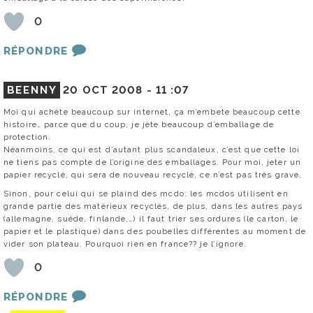
0
RÉPONDRE
BEENNY
20 OCT 2008 -
11 :07
Moi qui achète beaucoup sur internet, ça m’embete beaucoup cette
histoire… parce que du coup, je jète beaucoup d’emballage de
protection.
Néanmoins, ce qui est d’autant plus scandaleux, c’est que cette loi
ne tiens pas compte de l’origine des emballages. Pour moi, jeter un
papier recyclé, qui sera de nouveau recyclé, ce n’est pas très grave.
Sinon, pour celui qui se plaind des mcdo: les mcdos utilisent en
grande partie des matérieux recyclés, de plus, dans les autres pays
(allemagne, suéde, finlande,…) il faut trier ses ordures (le carton, le
papier et le plastique) dans des poubelles différentes au moment de
vider son plateau. Pourquoi rien en france?? je l’ignore.
0
RÉPONDRE