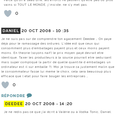
vains si TOUT LE MONDE, j’insiste, ne s’y met pas.
0
DANIEL
20 OCT 2008 -
10 :35
Je ne suis pas sur de comprendre ton agacement Deedee … On paye
déjà pour le ramassage des ordures. L’idée est que ceux qui
consomment plus d’emballages payent plus et ceux moins payent
moins. En theorie (soyons naif) le prix moyen payé devrait etre
identique. Taxer les producteurs à la source pourrait etre seduisant
mais super compliqué (a partir de quelle quantite d emballages un
ordinateur est il sur emballe ?). Moi je trouve ca justement malin que
le consommateur fasse lui meme le choix, cela sera beaucoup plus
efficace que l etat pour faire bouger les entreprises …
0
RÉPONDRE
DEEDEE
20 OCT 2008 -
14 :20
Je ne redis pas ce que j’ai écrit à Valérie ou à Vodka Tonic, Daniel.