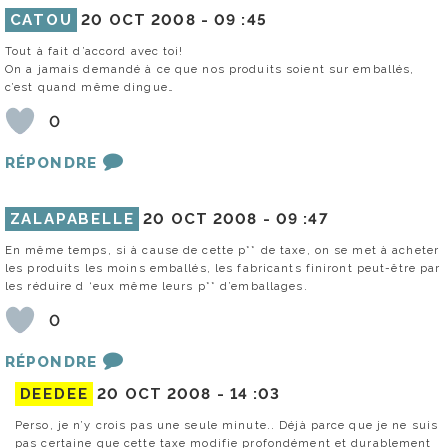
CATOU
20 OCT 2008 -
09 :45
Tout à fait d’accord avec toi!
On a jamais demandé à ce que nos produits soient sur emballés,
c’est quand même dingue…
0
RÉPONDRE
ZALAPABELLE
20 OCT 2008 -
09 :47
En même temps, si à cause de cette p** de taxe, on se met à acheter
les produits les moins emballés, les fabricants finiront peut-être par
les réduire d ‘eux même leurs p** d’emballages.
0
RÉPONDRE
DEEDEE
20 OCT 2008 -
14 :03
Perso, je n’y crois pas une seule minute.. Déjà parce que je ne suis
pas certaine que cette taxe modifie profondément et durablement