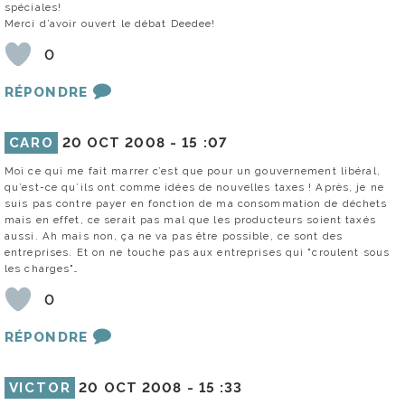
spéciales!
Merci d’avoir ouvert le débat Deedee!
0
RÉPONDRE
CARO
20 OCT 2008 -
15 :07
Moi ce qui me fait marrer c’est que pour un gouvernement libéral,
qu’est-ce qu’ils ont comme idées de nouvelles taxes ! Après, je ne
suis pas contre payer en fonction de ma consommation de déchets
mais en effet, ce serait pas mal que les producteurs soient taxés
aussi. Ah mais non, ça ne va pas être possible, ce sont des
entreprises. Et on ne touche pas aux entreprises qui "croulent sous
les charges"…
0
RÉPONDRE
VICTOR
20 OCT 2008 -
15 :33