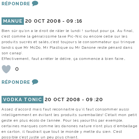
RÉPONDRE
MANUE
20 OCT 2008 -
09 :16
Bien sûr qu’on a le droit de râler le lundi ! surtout pour ça. Au final,
c’est comme la génialissime taxe Pic-Nic ou encore celle sur les
produits sucrés et salés…c’est toujours le consommateur qui trinque
tandis que Mr McDo, Mr Plastique ou Mr Danone reste pénard dans
son canap’.
Effectivement, faut arrêter le délire, ça commence à bien faire…
0
RÉPONDRE
VODKA TONIC
20 OCT 2008 -
09 :20
Assez d’accord mais faut reconnaitre qu’il faut consommer aussi
intelligemment en évitant les produits suremballés! C’était mon petit
geste en plus écolo de l’année. Pour les yaourths par exemple,
certaines marques comme les danones nature n’ont plus d’emballage
en carton, il faudrait que tout le monde y mette du sien. C’est
possible c’est juste un peu plus chiant.