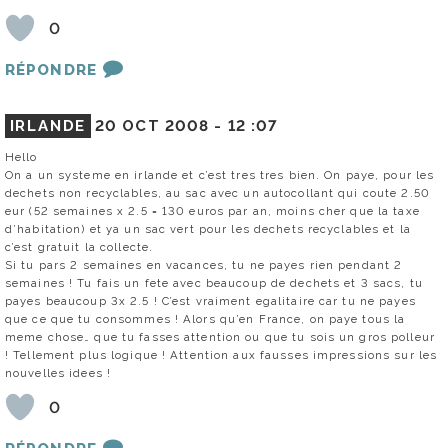
0
RÉPONDRE
IRLANDE
20 OCT 2008 -
12 :07
Hello
On a un systeme en irlande et c’est tres tres bien. On paye, pour les
dechets non recyclables, au sac avec un autocollant qui coute 2.50
eur (52 semaines x 2.5 = 130 euros par an, moins cher que la taxe
d’habitation) et ya un sac vert pour les dechets recyclables et la
c’est gratuit la collecte.
Si tu pars 2 semaines en vacances, tu ne payes rien pendant 2
semaines ! Tu fais un fete avec beaucoup de dechets et 3 sacs, tu
payes beaucoup 3x 2.5 ! C’est vraiment egalitaire car tu ne payes
que ce que tu consommes ! Alors qu’en France, on paye tous la
meme chose… que tu fasses attention ou que tu sois un gros polleur
! Tellement plus logique ! Attention aux fausses impressions sur les
nouvelles idees !
0