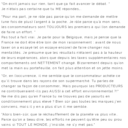
"On écrit jamais sur rien, tant que ça fait avancer le débat. "
Je n’étais pas certaine que tu ME répondes….
"Pour ma part, je ne râle pas parce qu’on me demande de mettre
(une fois de plus) l’argent à la poche. Je râle parce qu’à mon sens,
les consommateurs sont TOUJOURS les premiers à qui l’on demande
de faire un effort. "
Pas tout à fait vrai. Je parle pour la Belgique, mais je pense que la
France ne doit être être loin de mon raisonnement : avant de nous
taxer on a essayé (et on essaye encore) de faire changer nos
mentalités. Je présume que les résultats n’étaient pas à la hauteur
de leurs espérances, alors que depuis les taxes supplémentaires nos
comportements ont NETTEMENT changé. Bizarrement depuis qu’on
met la main au portefeuille, on fait plus attention et on jette moins.
"Or, en l’occurrence, il me semble que le consommateur achète ce
qu’il trouve dans les rayons de son supermarché. Tu parles de
changer sa façon de consommer… Mais pourquoi les PRODUCTEURS
ne contribueraient-ils pas AUSSI à cet effort environnemental ?!"
Ne me dis pas qu’en France tu ne trouves pas de yaourts en
conditionnement plus élevé ? Bien sûr pas toutes les marques j’en
conviens, mais il y en a plus d’un il me semble.
"Alors bien-sûr, que le réchauffement de la planète va plus vite..
Parce qu’on a beau dire, les efforts ne peuvent qu’être peu ou prou
vains si TOUT LE MONDE, j’insiste, ne s’y met pas."