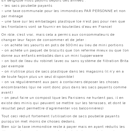
En Belgique nous payons depuis des années :
– les sacs poubelle payants
– une taxe communale pour les immondices PAR PERSONNE et non
par ménage
– une taxe sur les emballages plastique (ce n’est pas pour rien que
les frontaliers vont se fournir en bouteilles d’eau en France)
On râle, c’est vrai, mais cela a permis aux consommateurs de
changer leur façon de consommer et de jeter :
– on achète les yaourts en pots de 500ml au lieu de mini portions
– on achète un paquet de biscuits que l’on referme mieux ou que l’on
donne aux enfants emballés dans un mini tupperwaere
– on boit de l’eau du robinet (avec ou sans système de filtration Brita
par exemple
– on n’utilise plus de sacs plastique dans les magasins (il n’y en a
de toute façon plus un seul disponible)
– on va régulièrement aux parc à containers déposer les choses
encombrantes (qui ne vont donc plus dans les sacs payants comme
avant)
– on peut faire un compost (que les Parisiens ne hurlent pas, il en
existe des minis qui peuvent se mettre sur les terrasses, et dont le
résultat peut permettre d’agrémenter vos balconnières)
Tout ceci réduit fortement l’utilisation de sacs poubelle payants
puisqu’on met moins de choses dedans.
Bien sûr la taxe immondice reste à payer mais en ayant réduits les