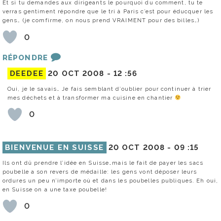
Et si tu demandes aux dirigeants le pourquoi du comment, tu te
verras gentiment répondre que le tri à Paris c’est pour éducquer les
gens… (je comfirme, on nous prend VRAIMENT pour des billes…)
0
RÉPONDRE
DEEDEE
20 OCT 2008 -
12 :56
Oui, je le savais… Je fais semblant d’oublier pour continuer à trier
mes déchets et à transformer ma cuisine en chantier
0
BIENVENUE EN SUISSE
20 OCT 2008 -
09 :15
Ils ont dû prendre l’idée en Suisse…mais le fait de payer les sacs
poubelle a son revers de médaille: les gens vont déposer leurs
ordures un peu n’importe où et dans les poubelles publiques. Eh oui,
en Suisse on a une taxe poubelle!
0