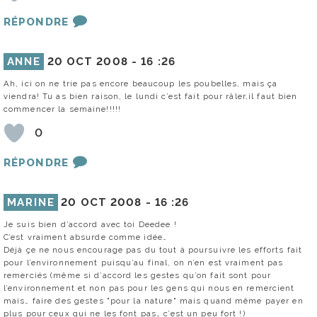
RÉPONDRE
ANNE
20 OCT 2008 -
16 :26
Ah, ici on ne trie pas encore beaucoup les poubelles, mais ça
viendra! Tu as bien raison, le lundi c’est fait pour râler,il faut bien
commencer la semaine!!!!!
0
RÉPONDRE
MARINE
20 OCT 2008 -
16 :26
Je suis bien d’accord avec toi Deedee !
C’est vraiment absurde comme idée…
Déjà çe ne nous encourage pas du tout à poursuivre les efforts fait
pour l’environnement puisqu’au final, on n’en est vraiment pas
remerciés (même si d’accord les gestes qu’on fait sont pour
l’environnement et non pas pour les gens qui nous en remercient
mais… faire des gestes "pour la nature" mais quand même payer en
plus pour ceux qui ne les font pas… c’est un peu fort !)