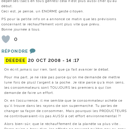
dépenses (sacs en tous genres) cela n’est plus aussi cher qu’au
début.
Ceci est, je pense, un ENORME geste citoyen.
PS pour la petite info on a annoncé ce matin que les prévisions
concernant le réchauffement vont plus vite que prévu.
Bonne journée à tous.
0
RÉPONDRE
DEEDEE
20 OCT 2008 -
14 :17
On écrit jamais sur rien, tant que ça fait avancer le débat.
Pour ma part, je ne râle pas parce qu’on me demande de mettre
(une fois de plus) l’argent à la poche. Je râle parce qu’à mon sens,
les consommateurs sont TOUJOURS les premiers à qui l’on
demande de faire un effort.
Or, en l’occurrence, il me semble que le consommateur achète ce
qu’il trouve dans les rayons de son supermarché. Tu parles de
changer sa façon de consommer… Mais pourquoi les PRODUCTEURS
ne contribueraient-ils pas AUSSI à cet effort environnemental ?!
Alors bien-sûr, que le réchauffement de la planète va plus vite..
Parce qu’on a beau dire, les efforts ne peuvent qu’être peu ou prou