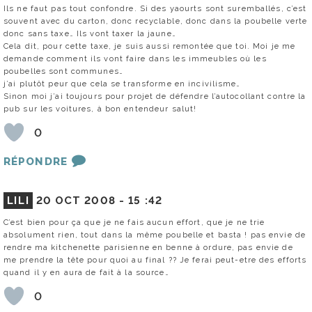
Ils ne faut pas tout confondre. Si des yaourts sont suremballés, c’est
souvent avec du carton, donc recyclable, donc dans la poubelle verte
donc sans taxe… Ils vont taxer la jaune…
Cela dit, pour cette taxe, je suis aussi remontée que toi. Moi je me
demande comment ils vont faire dans les immeubles où les
poubelles sont communes…
j’ai plutôt peur que cela se transforme en incivilisme…
Sinon moi j’ai toujours pour projet de défendre l’autocollant contre la
pub sur les voitures, à bon entendeur salut!
0
RÉPONDRE
LILI
20 OCT 2008 -
15 :42
C’est bien pour ça que je ne fais aucun effort, que je ne trie
absolument rien, tout dans la même poubelle et basta ! pas envie de
rendre ma kitchenette parisienne en benne à ordure, pas envie de
me prendre la tête pour quoi au final ?? Je ferai peut-etre des efforts
quand il y en aura de fait à la source…
0