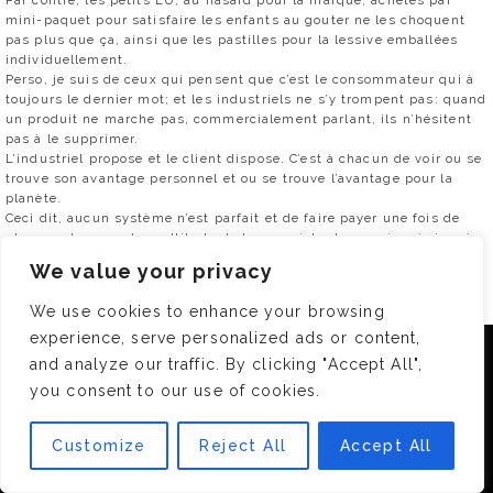
mini-paquet pour satisfaire les enfants au gouter ne les choquent
pas plus que ça, ainsi que les pastilles pour la lessive emballées
individuellement.
Perso, je suis de ceux qui pensent que c’est le consommateur qui à
toujours le dernier mot; et les industriels ne s’y trompent pas: quand
un produit ne marche pas, commercialement parlant, ils n’hésitent
pas à le supprimer.
L’industriel propose et le client dispose. C’est à chacun de voir ou se
trouve son avantage personnel et ou se trouve l’avantage pour la
planète.
Ceci dit, aucun système n’est parfait et de faire payer une fois de
plus une taxe sur la multitude de taxes existantes ne rime à rien, à
mon sens.
We value your privacy
0
We use cookies to enhance your browsing
experience, serve personalized ads or content,
RÉPONDRE
Nous utilisons des cookies pour vous garantir la meilleure
and analyze our traffic. By clicking "Accept All",
expérience sur notre site. Si vous continuez à utiliser ce
you consent to our use of cookies.
dernier, nous considérerons que vous acceptez l'utilisation des
BOYTOY
20 OCT 2008 -
22 :29
cookies.
Comment vont-ils savoir combien d’emballages jette chaque
Customize
Reject All
Accept All
OK
personne ???