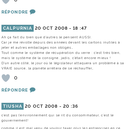
RÉPONDRE
CALPURNIA
20 OCT 2008 -
18 :47
Ah ça fait du bien que d’autres le pensent AUSSI.
Car je me révolte depuis des années devant les cartons inutiles à
jeter et autres emballages non obligés…
Tout comme le système de récupération du verre : c’est très bien,
mais le système de la consigne, jadis, c’était encore mieux !
D’un autre côté, le jour où le législateur attaquera un problème à sa
VRAIE source, la planète arrêtera de se réchauffer…
0
RÉPONDRE
TIUSHA
20 OCT 2008 -
20 :36
c’est pas l’environnement qui se rit du consommateur, c’est le
gouvernement!
comme il est mal venu de vouloir taxer plus les entreprises en ce