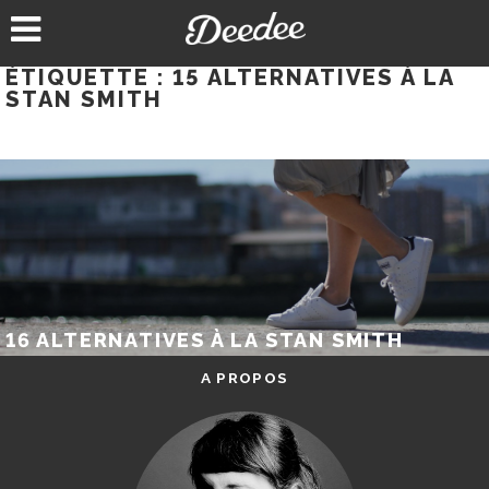
Aller
au
contenu
ÉTIQUETTE :
15 ALTERNATIVES À LA
STAN SMITH
16 ALTERNATIVES À LA STAN SMITH
A PROPOS