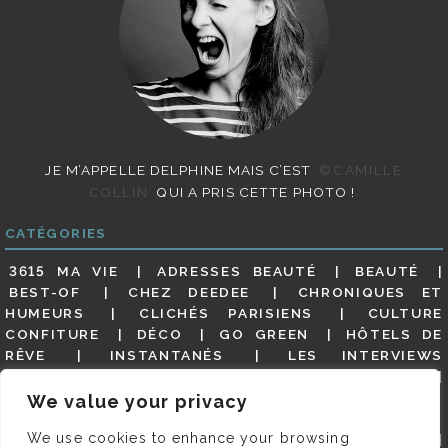
JE M’APPELLE DELPHINE MAIS C’EST
©CAMILLE
COLLIN
QUI A PRIS CETTE PHOTO !
CATÉGORIES
3615 MA VIE
ADRESSES BEAUTÉ
BEAUTÉ
BEST-OF
CHEZ DEEDEE
CHRONIQUES ET
HUMEURS
CLICHÉS PARISIENS
CULTURE
CONFITURE
DÉCO
GO GREEN
HÔTELS DE
RÊVE
INSTANTANÉS
LES INTERVIEWS
PARISIENNES
LIFESTYLE
LOOKS
MATERNITÉ
MES ADRESSES
MODE
NON CLASSÉ
OLDIES
We value your privacy
(BUT GOODIES)
PAR ICI LE MAGOT !
PARIS CITY-
We use cookies to enhance your browsing
GUIDE
PARIS EN PHOTOS
RESTAURANTS