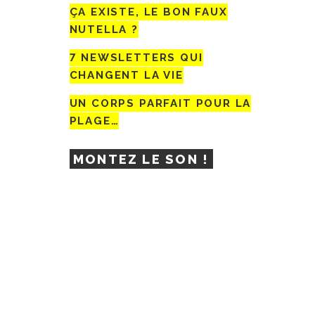
ÇA EXISTE, LE BON FAUX
NUTELLA ?
7 NEWSLETTERS QUI
CHANGENT LA VIE
UN CORPS PARFAIT POUR LA
PLAGE…
MONTEZ LE SON !