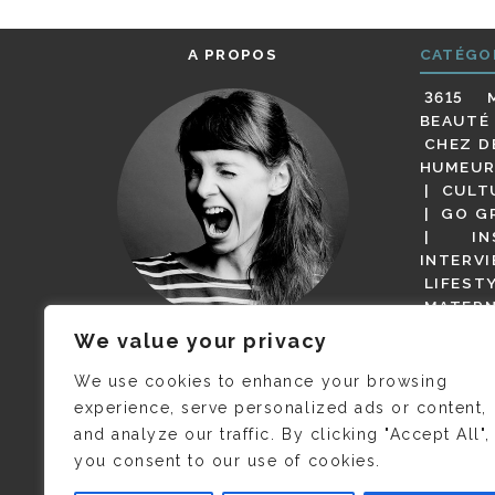
A PROPOS
CATÉGO
3615 
BEAUTÉ
CHEZ D
HUMEUR
CULT
GO G
IN
INTERV
LIFEST
MATERN
MODE
We value your privacy
(BUT G
JE M’APPELLE DELPHINE MAIS
MAGOT 
C’EST
©CAMILLE COLLIN
QUI A
We use cookies to enhance your browsing
PARI
PRIS CETTE PHOTO !
experience, serve personalized ads or content,
RESTA
and analyze our traffic. By clicking "Accept All",
PRESSE 
you consent to our use of cookies.
SALONS
VIDÉOS