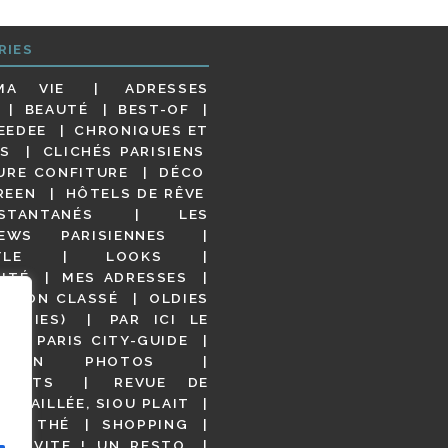
RIES
MA VIE
ADRESSES
BEAUTÉ
BEST-OF
EEDEE
CHRONIQUES ET
S
CLICHÉS PARISIENS
URE CONFITURE
DÉCO
REEN
HÔTELS DE RÊVE
STANTANÉS
LES
IEWS PARISIENNES
YLE
LOOKS
ITÉ
MES ADRESSES
NON CLASSÉ
OLDIES
OODIES)
PAR ICI LE
!
PARIS CITY-GUIDE
S EN PHOTOS
URANTS
REVUE DE
DÉTAILLÉE, SIOU PLAIT
 DE THÉ
SHOPPING
VITE ! UN RESTO