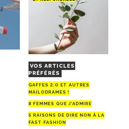
VOS ARTICLES
PRÉFÉRÉS
GAFFES 2.0 ET AUTRES
MAILODRAMES !
8 FEMMES QUE J’ADMIRE
5 RAISONS DE DIRE NON À LA
FAST FASHION