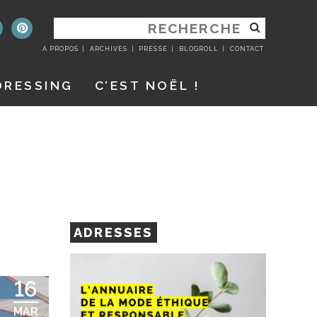
RECHERCHER
:
A PROPOS
ARCHIVES
PRESSE
BLOGROLL
CONTACT
DRESSING
C’EST NOËL !
ADRESSES
16
MAR