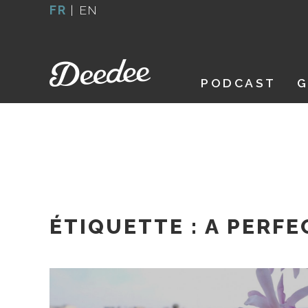
Aller
FR
|
EN
au
contenu
PODCAST
G
ÉTIQUETTE :
A PERFE