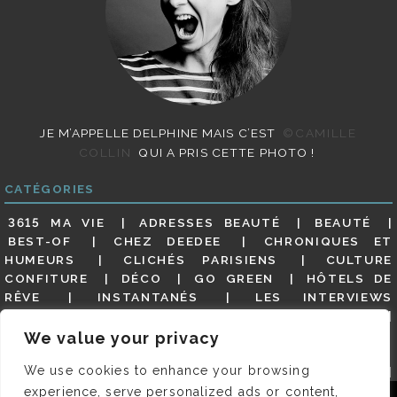
JE M’APPELLE DELPHINE MAIS C’EST
©CAMILLE
COLLIN
QUI A PRIS CETTE PHOTO !
CATÉGORIES
3615 MA VIE
ADRESSES BEAUTÉ
BEAUTÉ
BEST-OF
CHEZ DEEDEE
CHRONIQUES ET
HUMEURS
CLICHÉS PARISIENS
CULTURE
CONFITURE
DÉCO
GO GREEN
HÔTELS DE
RÊVE
INSTANTANÉS
LES INTERVIEWS
PARISIENNES
LIFESTYLE
LOOKS
MATERNITÉ
MES ADRESSES
MODE
NON CLASSÉ
OLDIES
We value your privacy
(BUT GOODIES)
PAR ICI LE MAGOT !
PARIS CITY-
We use cookies to enhance your browsing
GUIDE
PARIS EN PHOTOS
RESTAURANTS
REVUE DE PRESSE DÉTAILLÉE, SIOU PLAIT
SALONS
experience, serve personalized ads or content,