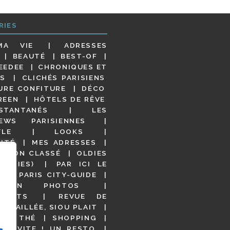
RIES
MA VIE
ADRESSES
BEAUTÉ
BEST-OF
EEDEE
CHRONIQUES ET
S
CLICHÉS PARISIENS
URE CONFITURE
DÉCO
REEN
HÔTELS DE RÊVE
STANTANÉS
LES
IEWS PARISIENNES
YLE
LOOKS
ITÉ
MES ADRESSES
NON CLASSÉ
OLDIES
OODIES)
PAR ICI LE
!
PARIS CITY-GUIDE
S EN PHOTOS
URANTS
REVUE DE
DÉTAILLÉE, SIOU PLAIT
 DE THÉ
SHOPPING
VITE ! UN RESTO