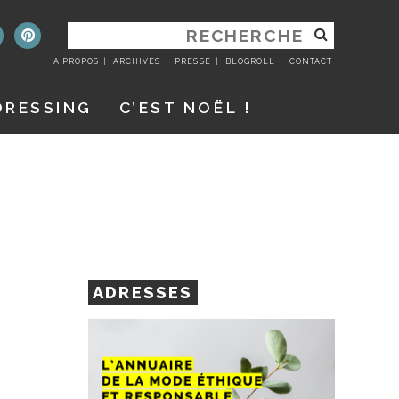
RECHERCHER
:
A PROPOS
ARCHIVES
PRESSE
BLOGROLL
CONTACT
DRESSING
C’EST NOËL !
ADRESSES