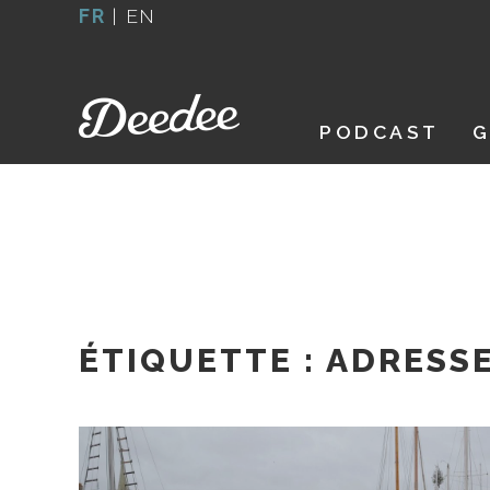
Aller
FR
|
EN
au
contenu
PODCAST
G
ÉTIQUETTE :
ADRESS