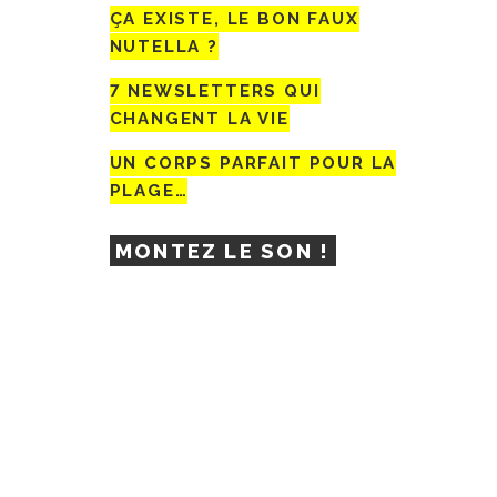
ÇA EXISTE, LE BON FAUX
NUTELLA ?
7 NEWSLETTERS QUI
CHANGENT LA VIE
UN CORPS PARFAIT POUR LA
PLAGE…
MONTEZ LE SON !