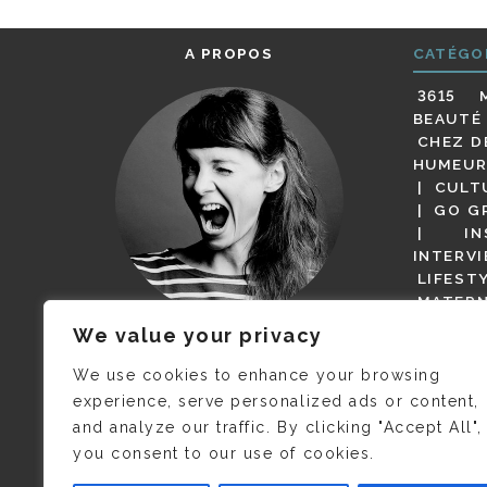
A PROPOS
CATÉGO
3615 
BEAUTÉ
CHEZ D
HUMEUR
CULT
GO G
IN
INTERV
LIFEST
MATERN
MODE
We value your privacy
(BUT G
JE M’APPELLE DELPHINE MAIS
MAGOT 
C’EST
©CAMILLE COLLIN
QUI A
We use cookies to enhance your browsing
PARI
PRIS CETTE PHOTO !
experience, serve personalized ads or content,
RESTA
and analyze our traffic. By clicking "Accept All",
PRESSE 
you consent to our use of cookies.
SALONS
VIDÉOS