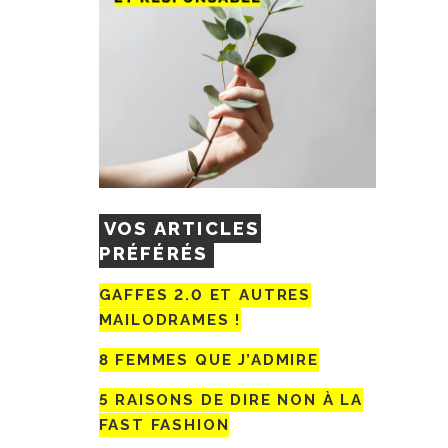
VOS ARTICLES
PRÉFÉRÉS
GAFFES 2.0 ET AUTRES
MAILODRAMES !
8 FEMMES QUE J’ADMIRE
5 RAISONS DE DIRE NON À LA
FAST FASHION