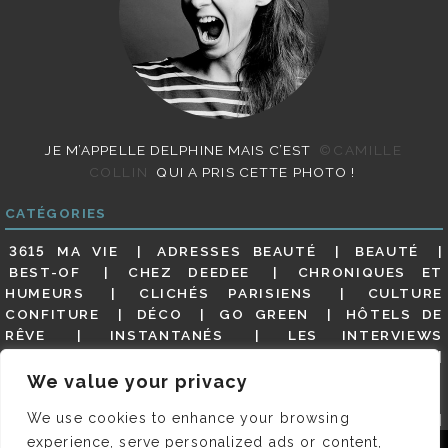
JE M’APPELLE DELPHINE MAIS C’EST
©CAMILLE
COLLIN
QUI A PRIS CETTE PHOTO !
CATÉGORIES
3615 MA VIE
ADRESSES BEAUTÉ
BEAUTÉ
BEST-OF
CHEZ DEEDEE
CHRONIQUES ET
HUMEURS
CLICHÉS PARISIENS
CULTURE
CONFITURE
DÉCO
GO GREEN
HÔTELS DE
RÊVE
INSTANTANÉS
LES INTERVIEWS
PARISIENNES
LIFESTYLE
LOOKS
MATERNITÉ
MES ADRESSES
MODE
NON CLASSÉ
OLDIES
We value your privacy
(BUT GOODIES)
PAR ICI LE MAGOT !
PARIS CITY-
We use cookies to enhance your browsing
GUIDE
PARIS EN PHOTOS
RESTAURANTS
REVUE DE PRESSE DÉTAILLÉE, SIOU PLAIT
SALONS
experience, serve personalized ads or content,