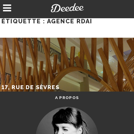
Aller
au
contenu
ÉTIQUETTE :
AGENCE RDAI
17, RUE DE SÈVRES
A PROPOS