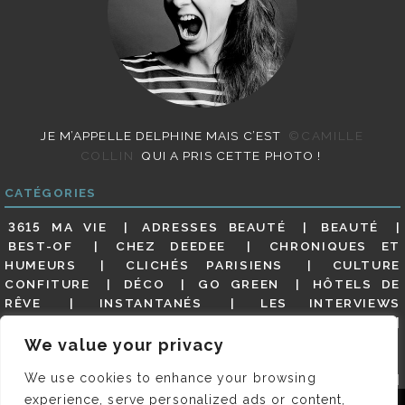
JE M’APPELLE DELPHINE MAIS C’EST
©CAMILLE
COLLIN
QUI A PRIS CETTE PHOTO !
CATÉGORIES
3615 MA VIE
ADRESSES BEAUTÉ
BEAUTÉ
BEST-OF
CHEZ DEEDEE
CHRONIQUES ET
HUMEURS
CLICHÉS PARISIENS
CULTURE
CONFITURE
DÉCO
GO GREEN
HÔTELS DE
RÊVE
INSTANTANÉS
LES INTERVIEWS
PARISIENNES
LIFESTYLE
LOOKS
MATERNITÉ
MES ADRESSES
MODE
NON CLASSÉ
OLDIES
We value your privacy
(BUT GOODIES)
PAR ICI LE MAGOT !
PARIS CITY-
We use cookies to enhance your browsing
GUIDE
PARIS EN PHOTOS
RESTAURANTS
REVUE DE PRESSE DÉTAILLÉE, SIOU PLAIT
SALONS
experience, serve personalized ads or content,