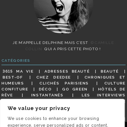
JE M’APPELLE DELPHINE MAIS C’EST
©CAMILLE
COLLIN
QUI A PRIS CETTE PHOTO !
CATÉGORIES
3615 MA VIE
ADRESSES BEAUTÉ
BEAUTÉ
BEST-OF
CHEZ DEEDEE
CHRONIQUES ET
HUMEURS
CLICHÉS PARISIENS
CULTURE
CONFITURE
DÉCO
GO GREEN
HÔTELS DE
RÊVE
INSTANTANÉS
LES INTERVIEWS
PARISIENNES
LIFESTYLE
LOOKS
MATERNITÉ
MES ADRESSES
MODE
NON CLASSÉ
OLDIES
We value your privacy
(BUT GOODIES)
PAR ICI LE MAGOT !
PARIS CITY-
We use cookies to enhance your browsing
GUIDE
PARIS EN PHOTOS
RESTAURANTS
REVUE DE PRESSE DÉTAILLÉE, SIOU PLAIT
SALONS
experience, serve personalized ads or content,