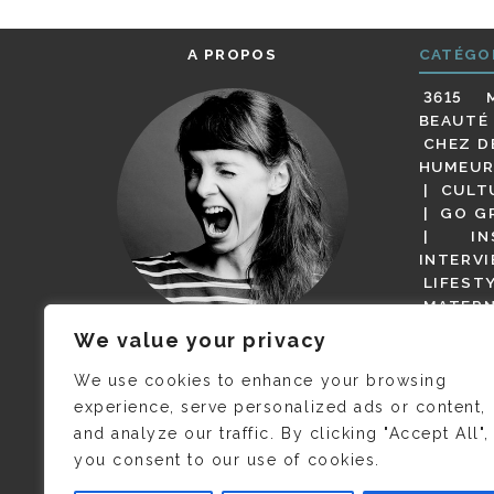
A PROPOS
CATÉGO
3615 
BEAUTÉ
CHEZ D
HUMEUR
CULT
GO G
IN
INTERV
LIFEST
MATERN
MODE
We value your privacy
(BUT G
JE M’APPELLE DELPHINE MAIS
MAGOT 
C’EST
©CAMILLE COLLIN
QUI A
We use cookies to enhance your browsing
PARI
PRIS CETTE PHOTO !
experience, serve personalized ads or content,
RESTA
and analyze our traffic. By clicking "Accept All",
PRESSE 
you consent to our use of cookies.
SALONS
VIDÉOS