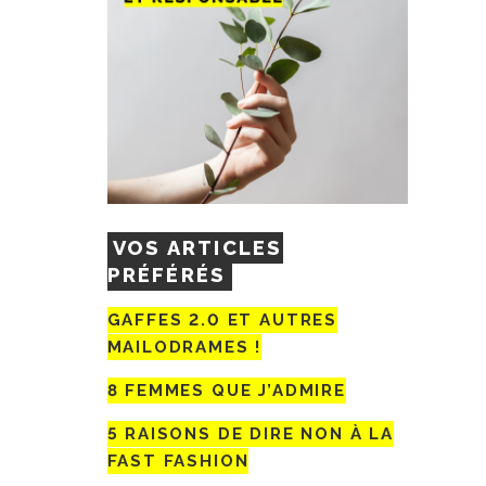
VOS ARTICLES
PRÉFÉRÉS
GAFFES 2.0 ET AUTRES
MAILODRAMES !
8 FEMMES QUE J’ADMIRE
5 RAISONS DE DIRE NON À LA
FAST FASHION