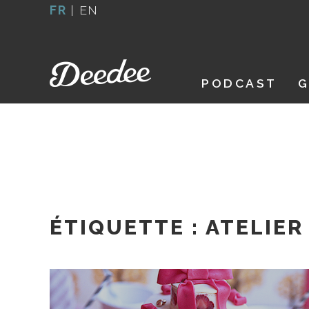
Aller
FR
|
EN
au
contenu
PODCAST
G
ÉTIQUETTE :
ATELIER