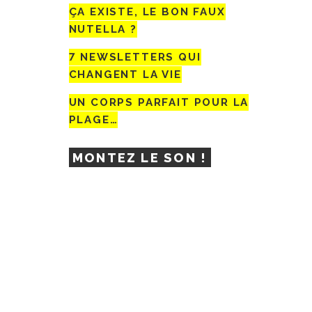
ÇA EXISTE, LE BON FAUX
NUTELLA ?
7 NEWSLETTERS QUI
CHANGENT LA VIE
UN CORPS PARFAIT POUR LA
PLAGE…
MONTEZ LE SON !