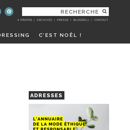
RECHERCHER
:
A PROPOS
ARCHIVES
PRESSE
BLOGROLL
CONTACT
DRESSING
C’EST NOËL !
ADRESSES