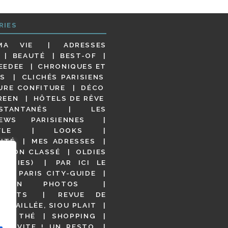
RIES
MA VIE
ADRESSES
BEAUTÉ
BEST-OF
EEDEE
CHRONIQUES ET
S
CLICHÉS PARISIENS
URE CONFITURE
DÉCO
REEN
HÔTELS DE RÊVE
STANTANÉS
LES
IEWS PARISIENNES
YLE
LOOKS
ITÉ
MES ADRESSES
NON CLASSÉ
OLDIES
OODIES)
PAR ICI LE
!
PARIS CITY-GUIDE
S EN PHOTOS
URANTS
REVUE DE
DÉTAILLÉE, SIOU PLAIT
 DE THÉ
SHOPPING
VITE ! UN RESTO