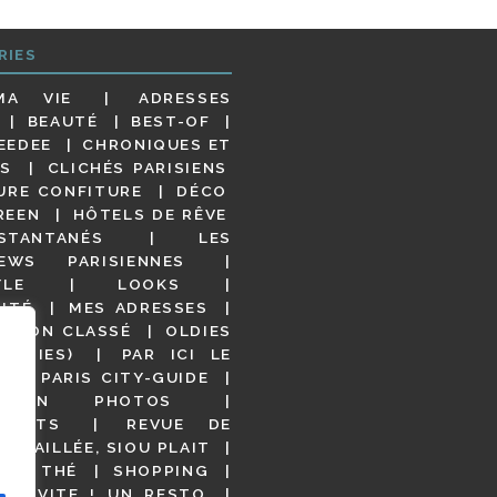
RIES
MA VIE
ADRESSES
BEAUTÉ
BEST-OF
EEDEE
CHRONIQUES ET
S
CLICHÉS PARISIENS
URE CONFITURE
DÉCO
REEN
HÔTELS DE RÊVE
STANTANÉS
LES
IEWS PARISIENNES
YLE
LOOKS
ITÉ
MES ADRESSES
NON CLASSÉ
OLDIES
OODIES)
PAR ICI LE
!
PARIS CITY-GUIDE
S EN PHOTOS
URANTS
REVUE DE
DÉTAILLÉE, SIOU PLAIT
 DE THÉ
SHOPPING
VITE ! UN RESTO