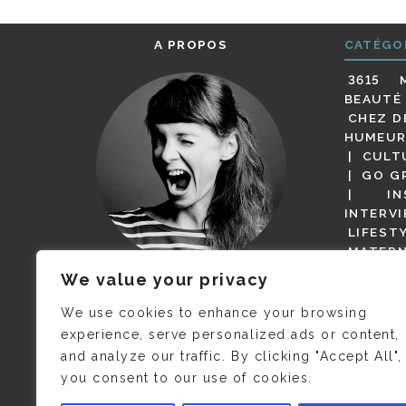
A PROPOS
CATÉGO
3615 
BEAUTÉ
CHEZ D
HUMEUR
CULT
GO G
IN
INTERV
LIFEST
MATERN
MODE
We value your privacy
(BUT G
JE M’APPELLE DELPHINE MAIS
MAGOT 
C’EST
©CAMILLE COLLIN
QUI A
We use cookies to enhance your browsing
PARI
PRIS CETTE PHOTO !
experience, serve personalized ads or content,
RESTA
and analyze our traffic. By clicking "Accept All",
PRESSE 
you consent to our use of cookies.
SALONS
VIDÉOS