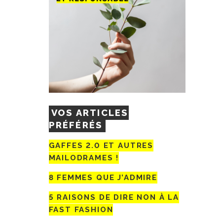
VOS ARTICLES
PRÉFÉRÉS
GAFFES 2.0 ET AUTRES
MAILODRAMES !
8 FEMMES QUE J’ADMIRE
5 RAISONS DE DIRE NON À LA
FAST FASHION