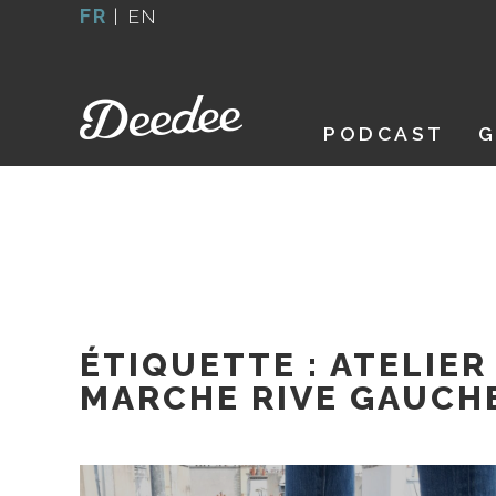
Aller
FR
|
EN
au
contenu
PODCAST
G
ÉTIQUETTE :
ATELIER
MARCHE RIVE GAUCH