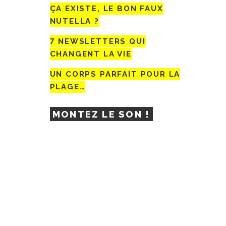
ÇA EXISTE, LE BON FAUX
NUTELLA ?
7 NEWSLETTERS QUI
CHANGENT LA VIE
UN CORPS PARFAIT POUR LA
PLAGE…
MONTEZ LE SON !