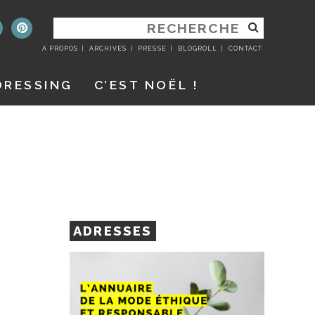
RECHERCHER
:
A PROPOS
ARCHIVES
PRESSE
BLOGROLL
CONTACT
DRESSING
C’EST NOËL !
ADRESSES