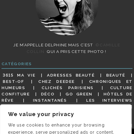
JE M’APPELLE DELPHINE MAIS C’EST
©CAMILLE
COLLIN
QUI A PRIS CETTE PHOTO !
CATÉGORIES
3615 MA VIE
ADRESSES BEAUTÉ
BEAUTÉ
BEST-OF
CHEZ DEEDEE
CHRONIQUES ET
HUMEURS
CLICHÉS PARISIENS
CULTURE
CONFITURE
DÉCO
GO GREEN
HÔTELS DE
RÊVE
INSTANTANÉS
LES INTERVIEWS
PARISIENNES
LIFESTYLE
LOOKS
MATERNITÉ
MES ADRESSES
MODE
NON CLASSÉ
OLDIES
We value your privacy
(BUT GOODIES)
PAR ICI LE MAGOT !
PARIS CITY-
We use cookies to enhance your browsing
GUIDE
PARIS EN PHOTOS
RESTAURANTS
REVUE DE PRESSE DÉTAILLÉE, SIOU PLAIT
SALONS
experience, serve personalized ads or content,