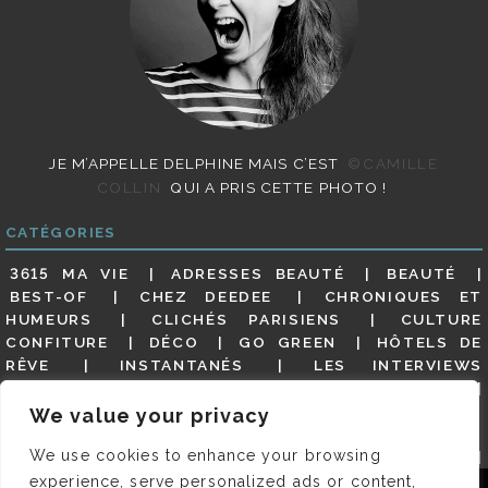
JE M’APPELLE DELPHINE MAIS C’EST
©CAMILLE
COLLIN
QUI A PRIS CETTE PHOTO !
CATÉGORIES
3615 MA VIE
ADRESSES BEAUTÉ
BEAUTÉ
BEST-OF
CHEZ DEEDEE
CHRONIQUES ET
HUMEURS
CLICHÉS PARISIENS
CULTURE
CONFITURE
DÉCO
GO GREEN
HÔTELS DE
RÊVE
INSTANTANÉS
LES INTERVIEWS
PARISIENNES
LIFESTYLE
LOOKS
MATERNITÉ
MES ADRESSES
MODE
NON CLASSÉ
OLDIES
We value your privacy
(BUT GOODIES)
PAR ICI LE MAGOT !
PARIS CITY-
We use cookies to enhance your browsing
GUIDE
PARIS EN PHOTOS
RESTAURANTS
REVUE DE PRESSE DÉTAILLÉE, SIOU PLAIT
SALONS
experience, serve personalized ads or content,