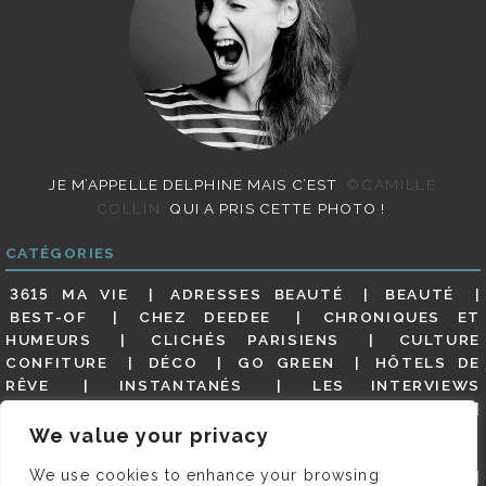
JE M’APPELLE DELPHINE MAIS C’EST
©CAMILLE
COLLIN
QUI A PRIS CETTE PHOTO !
CATÉGORIES
3615 MA VIE
ADRESSES BEAUTÉ
BEAUTÉ
BEST-OF
CHEZ DEEDEE
CHRONIQUES ET
HUMEURS
CLICHÉS PARISIENS
CULTURE
CONFITURE
DÉCO
GO GREEN
HÔTELS DE
RÊVE
INSTANTANÉS
LES INTERVIEWS
PARISIENNES
LIFESTYLE
LOOKS
MATERNITÉ
MES ADRESSES
MODE
NON CLASSÉ
OLDIES
We value your privacy
(BUT GOODIES)
PAR ICI LE MAGOT !
PARIS CITY-
We use cookies to enhance your browsing
GUIDE
PARIS EN PHOTOS
RESTAURANTS