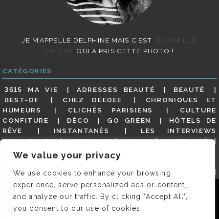
JE M’APPELLE DELPHINE MAIS C’EST
©CAMILLE
COLLIN
QUI A PRIS CETTE PHOTO !
CATÉGORIES
3615 MA VIE
ADRESSES BEAUTÉ
BEAUTÉ
BEST-OF
CHEZ DEEDEE
CHRONIQUES ET
HUMEURS
CLICHÉS PARISIENS
CULTURE
CONFITURE
DÉCO
GO GREEN
HÔTELS DE
RÊVE
INSTANTANÉS
LES INTERVIEWS
PARISIENNES
LIFESTYLE
LOOKS
MATERNITÉ
MES ADRESSES
MODE
NON CLASSÉ
OLDIES
We value your privacy
(BUT GOODIES)
PAR ICI LE MAGOT !
PARIS CITY-
GUIDE
PARIS EN PHOTOS
RESTAURANTS
We use cookies to enhance your browsing
REVUE DE PRESSE DÉTAILLÉE, SIOU PLAIT
SALONS
experience, serve personalized ads or content,
Nous utilisons des cookies pour vous garantir la meilleure
DE THÉ
SHOPPING
VIDÉOS
VITE ! UN RESTO
and analyze our traffic. By clicking "Accept All",
expérience sur notre site. Si vous continuez à utiliser ce
VOYAGES VOYAGES
you consent to our use of cookies.
dernier, nous considérerons que vous acceptez l'utilisation des