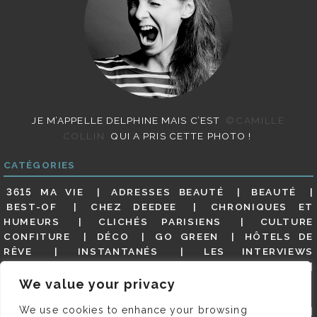
JE M’APPELLE DELPHINE MAIS C’EST
©CAMILLE
COLLIN
QUI A PRIS CETTE PHOTO !
CATÉGORIES
3615 MA VIE
ADRESSES BEAUTÉ
BEAUTÉ
BEST-OF
CHEZ DEEDEE
CHRONIQUES ET
HUMEURS
CLICHÉS PARISIENS
CULTURE
CONFITURE
DÉCO
GO GREEN
HÔTELS DE
RÊVE
INSTANTANÉS
LES INTERVIEWS
PARISIENNES
LIFESTYLE
LOOKS
MATERNITÉ
MES ADRESSES
MODE
NON CLASSÉ
OLDIES
We value your privacy
(BUT GOODIES)
PAR ICI LE MAGOT !
PARIS CITY-
We use cookies to enhance your browsing
GUIDE
PARIS EN PHOTOS
RESTAURANTS