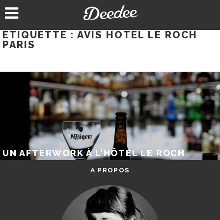
Aller
au
contenu
ÉTIQUETTE :
AVIS HOTEL LE ROCH
PARIS
UN AFTERWORK À L’HÔTEL LE ROCH
A PROPOS