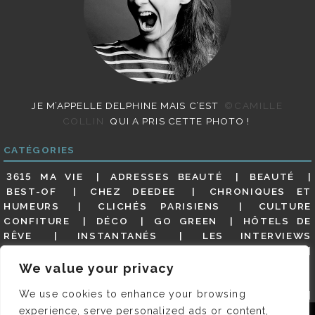
JE M’APPELLE DELPHINE MAIS C’EST
©CAMILLE
COLLIN
QUI A PRIS CETTE PHOTO !
CATÉGORIES
3615 MA VIE
ADRESSES BEAUTÉ
BEAUTÉ
BEST-OF
CHEZ DEEDEE
CHRONIQUES ET
HUMEURS
CLICHÉS PARISIENS
CULTURE
CONFITURE
DÉCO
GO GREEN
HÔTELS DE
RÊVE
INSTANTANÉS
LES INTERVIEWS
PARISIENNES
LIFESTYLE
LOOKS
MATERNITÉ
MES ADRESSES
MODE
NON CLASSÉ
OLDIES
We value your privacy
(BUT GOODIES)
PAR ICI LE MAGOT !
PARIS CITY-
We use cookies to enhance your browsing
GUIDE
PARIS EN PHOTOS
RESTAURANTS
REVUE DE PRESSE DÉTAILLÉE, SIOU PLAIT
SALONS
experience, serve personalized ads or content,