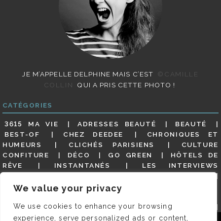
JE M’APPELLE DELPHINE MAIS C’EST
©CAMILLE
COLLIN
QUI A PRIS CETTE PHOTO !
CATÉGORIES
3615 MA VIE
ADRESSES BEAUTÉ
BEAUTÉ
BEST-OF
CHEZ DEEDEE
CHRONIQUES ET
HUMEURS
CLICHÉS PARISIENS
CULTURE
CONFITURE
DÉCO
GO GREEN
HÔTELS DE
RÊVE
INSTANTANÉS
LES INTERVIEWS
PARISIENNES
LIFESTYLE
LOOKS
MATERNITÉ
MES ADRESSES
MODE
NON CLASSÉ
OLDIES
We value your privacy
(BUT GOODIES)
PAR ICI LE MAGOT !
PARIS CITY-
We use cookies to enhance your browsing
GUIDE
PARIS EN PHOTOS
RESTAURANTS
REVUE DE PRESSE DÉTAILLÉE, SIOU PLAIT
SALONS
experience, serve personalized ads or content,