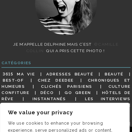
JE M’APPELLE DELPHINE MAIS C’EST
©CAMILLE
COLLIN
QUI A PRIS CETTE PHOTO !
CATÉGORIES
3615 MA VIE
ADRESSES BEAUTÉ
BEAUTÉ
BEST-OF
CHEZ DEEDEE
CHRONIQUES ET
HUMEURS
CLICHÉS PARISIENS
CULTURE
CONFITURE
DÉCO
GO GREEN
HÔTELS DE
RÊVE
INSTANTANÉS
LES INTERVIEWS
PARISIENNES
LIFESTYLE
LOOKS
MATERNITÉ
MES ADRESSES
MODE
NON CLASSÉ
OLDIES
We value your privacy
(BUT GOODIES)
PAR ICI LE MAGOT !
PARIS CITY-
We use cookies to enhance your browsing
GUIDE
PARIS EN PHOTOS
RESTAURANTS
REVUE DE PRESSE DÉTAILLÉE, SIOU PLAIT
SALONS
experience, serve personalized ads or content,