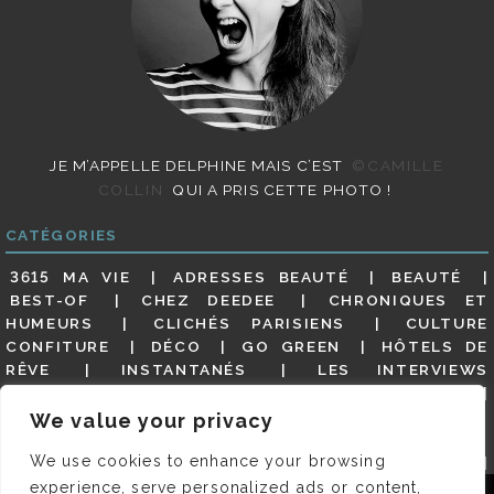
JE M’APPELLE DELPHINE MAIS C’EST
©CAMILLE
COLLIN
QUI A PRIS CETTE PHOTO !
CATÉGORIES
3615 MA VIE
ADRESSES BEAUTÉ
BEAUTÉ
BEST-OF
CHEZ DEEDEE
CHRONIQUES ET
HUMEURS
CLICHÉS PARISIENS
CULTURE
CONFITURE
DÉCO
GO GREEN
HÔTELS DE
RÊVE
INSTANTANÉS
LES INTERVIEWS
PARISIENNES
LIFESTYLE
LOOKS
MATERNITÉ
MES ADRESSES
MODE
NON CLASSÉ
OLDIES
We value your privacy
(BUT GOODIES)
PAR ICI LE MAGOT !
PARIS CITY-
We use cookies to enhance your browsing
GUIDE
PARIS EN PHOTOS
RESTAURANTS
REVUE DE PRESSE DÉTAILLÉE, SIOU PLAIT
SALONS
experience, serve personalized ads or content,