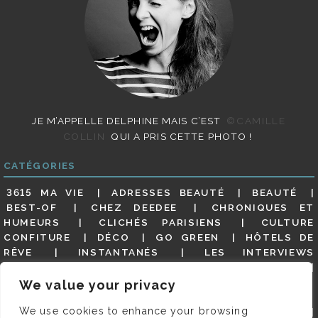
JE M’APPELLE DELPHINE MAIS C’EST
©CAMILLE
COLLIN
QUI A PRIS CETTE PHOTO !
CATÉGORIES
3615 MA VIE
ADRESSES BEAUTÉ
BEAUTÉ
BEST-OF
CHEZ DEEDEE
CHRONIQUES ET
HUMEURS
CLICHÉS PARISIENS
CULTURE
CONFITURE
DÉCO
GO GREEN
HÔTELS DE
RÊVE
INSTANTANÉS
LES INTERVIEWS
PARISIENNES
LIFESTYLE
LOOKS
MATERNITÉ
MES ADRESSES
MODE
NON CLASSÉ
OLDIES
We value your privacy
(BUT GOODIES)
PAR ICI LE MAGOT !
PARIS CITY-
We use cookies to enhance your browsing
GUIDE
PARIS EN PHOTOS
RESTAURANTS