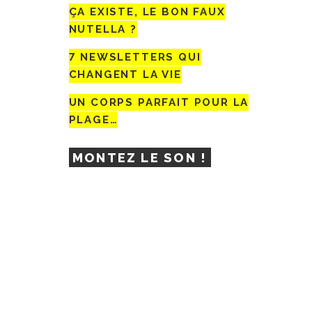
ÇA EXISTE, LE BON FAUX
NUTELLA ?
7 NEWSLETTERS QUI
CHANGENT LA VIE
UN CORPS PARFAIT POUR LA
PLAGE…
MONTEZ LE SON !