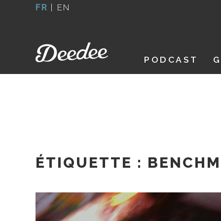
Aller
FR
|
EN
au
contenu
PODCAST
G
ÉTIQUETTE :
BENCHM