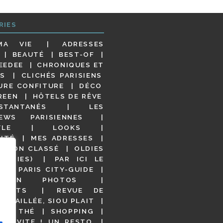
RIES
MA VIE
ADRESSES
BEAUTÉ
BEST-OF
EEDEE
CHRONIQUES ET
S
CLICHÉS PARISIENS
URE CONFITURE
DÉCO
REEN
HÔTELS DE RÊVE
STANTANÉS
LES
IEWS PARISIENNES
YLE
LOOKS
ITÉ
MES ADRESSES
NON CLASSÉ
OLDIES
OODIES)
PAR ICI LE
!
PARIS CITY-GUIDE
S EN PHOTOS
URANTS
REVUE DE
DÉTAILLÉE, SIOU PLAIT
 DE THÉ
SHOPPING
VITE ! UN RESTO