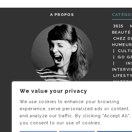
A PROPOS
CATÉGO
3615 
BEAUTÉ
CHEZ D
HUMEUR
CULT
GO G
IN
INTERV
LIFEST
MATERN
MODE
We value your privacy
(BUT G
JE M’APPELLE DELPHINE MAIS
MAGOT 
C’EST
©CAMILLE COLLIN
QUI A
We use cookies to enhance your browsing
PARI
PRIS CETTE PHOTO !
experience, serve personalized ads or content,
RESTA
and analyze our traffic. By clicking "Accept All",
PRESSE 
you consent to our use of cookies.
SALONS
VIDÉOS