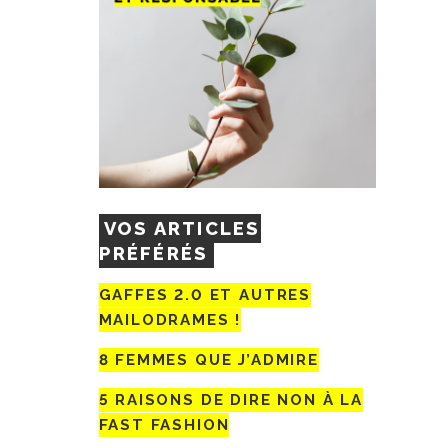
VOS ARTICLES
PRÉFÉRÉS
GAFFES 2.0 ET AUTRES
MAILODRAMES !
8 FEMMES QUE J’ADMIRE
5 RAISONS DE DIRE NON À LA
FAST FASHION