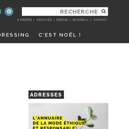
RECHERCHER
:
A PROPOS
ARCHIVES
PRESSE
BLOGROLL
CONTACT
DRESSING
C’EST NOËL !
ADRESSES