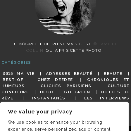
JE M’APPELLE DELPHINE MAIS C’EST
©CAMILLE
COLLIN
QUI A PRIS CETTE PHOTO !
CATÉGORIES
3615 MA VIE
ADRESSES BEAUTÉ
BEAUTÉ
BEST-OF
CHEZ DEEDEE
CHRONIQUES ET
HUMEURS
CLICHÉS PARISIENS
CULTURE
CONFITURE
DÉCO
GO GREEN
HÔTELS DE
RÊVE
INSTANTANÉS
LES INTERVIEWS
PARISIENNES
LIFESTYLE
LOOKS
MATERNITÉ
MES ADRESSES
MODE
NON CLASSÉ
OLDIES
We value your privacy
(BUT GOODIES)
PAR ICI LE MAGOT !
PARIS CITY-
We use cookies to enhance your browsing
GUIDE
PARIS EN PHOTOS
RESTAURANTS
REVUE DE PRESSE DÉTAILLÉE, SIOU PLAIT
SALONS
experience, serve personalized ads or content,