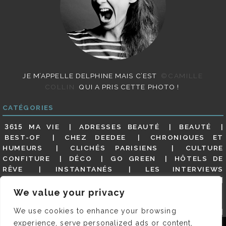
JE M’APPELLE DELPHINE MAIS C’EST
©CAMILLE
COLLIN
QUI A PRIS CETTE PHOTO !
CATÉGORIES
3615 MA VIE
ADRESSES BEAUTÉ
BEAUTÉ
BEST-OF
CHEZ DEEDEE
CHRONIQUES ET
HUMEURS
CLICHÉS PARISIENS
CULTURE
CONFITURE
DÉCO
GO GREEN
HÔTELS DE
RÊVE
INSTANTANÉS
LES INTERVIEWS
PARISIENNES
LIFESTYLE
LOOKS
MATERNITÉ
MES ADRESSES
MODE
NON CLASSÉ
OLDIES
We value your privacy
(BUT GOODIES)
PAR ICI LE MAGOT !
PARIS CITY-
We use cookies to enhance your browsing
GUIDE
PARIS EN PHOTOS
RESTAURANTS
REVUE DE PRESSE DÉTAILLÉE, SIOU PLAIT
SALONS
experience, serve personalized ads or content,