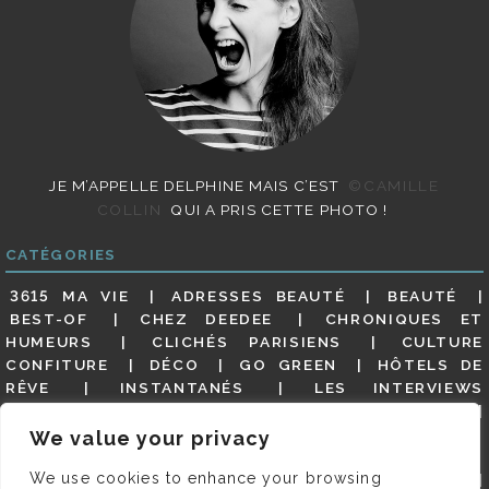
JE M’APPELLE DELPHINE MAIS C’EST
©CAMILLE
COLLIN
QUI A PRIS CETTE PHOTO !
CATÉGORIES
3615 MA VIE
ADRESSES BEAUTÉ
BEAUTÉ
BEST-OF
CHEZ DEEDEE
CHRONIQUES ET
HUMEURS
CLICHÉS PARISIENS
CULTURE
CONFITURE
DÉCO
GO GREEN
HÔTELS DE
RÊVE
INSTANTANÉS
LES INTERVIEWS
PARISIENNES
LIFESTYLE
LOOKS
MATERNITÉ
MES ADRESSES
MODE
NON CLASSÉ
OLDIES
We value your privacy
(BUT GOODIES)
PAR ICI LE MAGOT !
PARIS CITY-
We use cookies to enhance your browsing
GUIDE
PARIS EN PHOTOS
RESTAURANTS