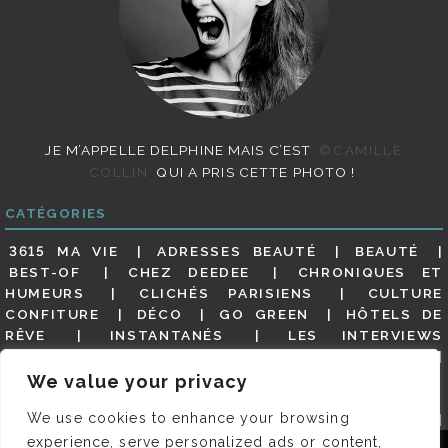
JE M’APPELLE DELPHINE MAIS C’EST
©CAMILLE
COLLIN
QUI A PRIS CETTE PHOTO !
CATÉGORIES
3615 MA VIE
ADRESSES BEAUTÉ
BEAUTÉ
BEST-OF
CHEZ DEEDEE
CHRONIQUES ET
HUMEURS
CLICHÉS PARISIENS
CULTURE
CONFITURE
DÉCO
GO GREEN
HÔTELS DE
RÊVE
INSTANTANÉS
LES INTERVIEWS
PARISIENNES
LIFESTYLE
LOOKS
MATERNITÉ
MES ADRESSES
MODE
NON CLASSÉ
OLDIES
We value your privacy
(BUT GOODIES)
PAR ICI LE MAGOT !
PARIS CITY-
We use cookies to enhance your browsing
GUIDE
PARIS EN PHOTOS
RESTAURANTS
REVUE DE PRESSE DÉTAILLÉE, SIOU PLAIT
SALONS
experience, serve personalized ads or content,