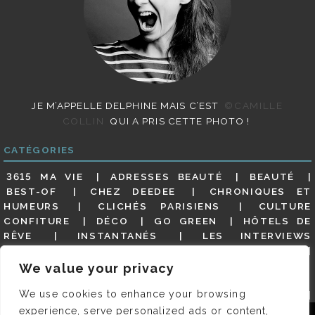
JE M’APPELLE DELPHINE MAIS C’EST
©CAMILLE
COLLIN
QUI A PRIS CETTE PHOTO !
CATÉGORIES
3615 MA VIE
ADRESSES BEAUTÉ
BEAUTÉ
BEST-OF
CHEZ DEEDEE
CHRONIQUES ET
HUMEURS
CLICHÉS PARISIENS
CULTURE
CONFITURE
DÉCO
GO GREEN
HÔTELS DE
RÊVE
INSTANTANÉS
LES INTERVIEWS
PARISIENNES
LIFESTYLE
LOOKS
MATERNITÉ
MES ADRESSES
MODE
NON CLASSÉ
OLDIES
We value your privacy
(BUT GOODIES)
PAR ICI LE MAGOT !
PARIS CITY-
We use cookies to enhance your browsing
GUIDE
PARIS EN PHOTOS
RESTAURANTS
REVUE DE PRESSE DÉTAILLÉE, SIOU PLAIT
SALONS
experience, serve personalized ads or content,