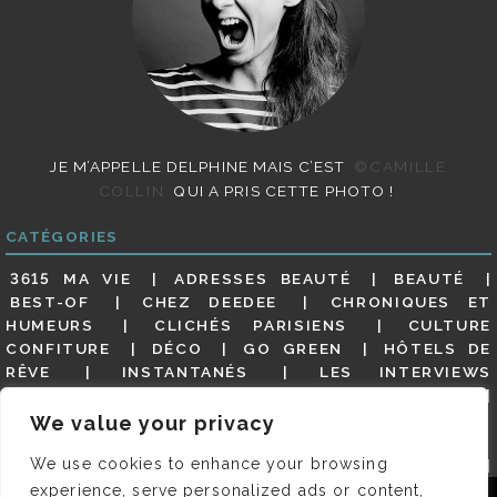
JE M’APPELLE DELPHINE MAIS C’EST
©CAMILLE
COLLIN
QUI A PRIS CETTE PHOTO !
CATÉGORIES
3615 MA VIE
ADRESSES BEAUTÉ
BEAUTÉ
BEST-OF
CHEZ DEEDEE
CHRONIQUES ET
HUMEURS
CLICHÉS PARISIENS
CULTURE
CONFITURE
DÉCO
GO GREEN
HÔTELS DE
RÊVE
INSTANTANÉS
LES INTERVIEWS
PARISIENNES
LIFESTYLE
LOOKS
MATERNITÉ
MES ADRESSES
MODE
NON CLASSÉ
OLDIES
We value your privacy
(BUT GOODIES)
PAR ICI LE MAGOT !
PARIS CITY-
We use cookies to enhance your browsing
GUIDE
PARIS EN PHOTOS
RESTAURANTS
REVUE DE PRESSE DÉTAILLÉE, SIOU PLAIT
SALONS
experience, serve personalized ads or content,