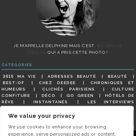
JE M’APPELLE DELPHINE MAIS C’EST
©CAMILLE
COLLIN
QUI A PRIS CETTE PHOTO !
CATÉGORIES
3615 MA VIE
ADRESSES BEAUTÉ
BEAUTÉ
BEST-OF
CHEZ DEEDEE
CHRONIQUES ET
HUMEURS
CLICHÉS PARISIENS
CULTURE
CONFITURE
DÉCO
GO GREEN
HÔTELS DE
RÊVE
INSTANTANÉS
LES INTERVIEWS
PARISIENNES
LIFESTYLE
LOOKS
MATERNITÉ
MES ADRESSES
MODE
NON CLASSÉ
OLDIES
We value your privacy
(BUT GOODIES)
PAR ICI LE MAGOT !
PARIS CITY-
We use cookies to enhance your browsing
GUIDE
PARIS EN PHOTOS
RESTAURANTS
REVUE DE PRESSE DÉTAILLÉE, SIOU PLAIT
SALONS
experience, serve personalized ads or content,