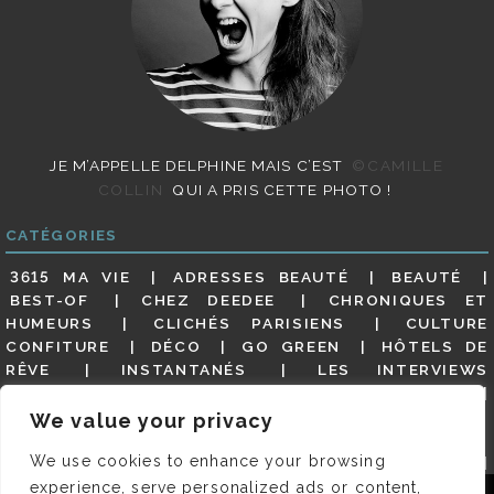
JE M’APPELLE DELPHINE MAIS C’EST
©CAMILLE
COLLIN
QUI A PRIS CETTE PHOTO !
CATÉGORIES
3615 MA VIE
ADRESSES BEAUTÉ
BEAUTÉ
BEST-OF
CHEZ DEEDEE
CHRONIQUES ET
HUMEURS
CLICHÉS PARISIENS
CULTURE
CONFITURE
DÉCO
GO GREEN
HÔTELS DE
RÊVE
INSTANTANÉS
LES INTERVIEWS
PARISIENNES
LIFESTYLE
LOOKS
MATERNITÉ
MES ADRESSES
MODE
NON CLASSÉ
OLDIES
We value your privacy
(BUT GOODIES)
PAR ICI LE MAGOT !
PARIS CITY-
We use cookies to enhance your browsing
GUIDE
PARIS EN PHOTOS
RESTAURANTS
REVUE DE PRESSE DÉTAILLÉE, SIOU PLAIT
SALONS
experience, serve personalized ads or content,