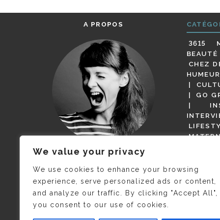
A PROPOS
CATÉGO
3615 
BEAUTÉ
CHEZ D
HUMEUR
CULT
GO G
IN
INTERV
LIFEST
MATERN
MODE
We value your privacy
(BUT G
JE M’APPELLE DELPHINE MAIS
MAGOT 
C’EST
©CAMILLE COLLIN
QUI A
We use cookies to enhance your browsing
PARI
PRIS CETTE PHOTO !
experience, serve personalized ads or content,
RESTA
and analyze our traffic. By clicking "Accept All",
PRESSE 
you consent to our use of cookies.
SALONS
VIDÉOS