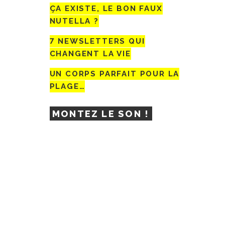
ÇA EXISTE, LE BON FAUX
NUTELLA ?
7 NEWSLETTERS QUI
CHANGENT LA VIE
UN CORPS PARFAIT POUR LA
PLAGE…
MONTEZ LE SON !