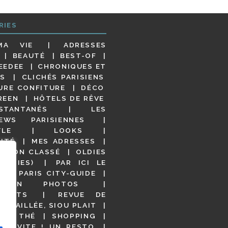
RIES
MA VIE
ADRESSES
BEAUTÉ
BEST-OF
EEDEE
CHRONIQUES ET
S
CLICHÉS PARISIENS
URE CONFITURE
DÉCO
REEN
HÔTELS DE RÊVE
STANTANÉS
LES
IEWS PARISIENNES
YLE
LOOKS
ITÉ
MES ADRESSES
NON CLASSÉ
OLDIES
OODIES)
PAR ICI LE
!
PARIS CITY-GUIDE
S EN PHOTOS
URANTS
REVUE DE
DÉTAILLÉE, SIOU PLAIT
 DE THÉ
SHOPPING
VITE ! UN RESTO