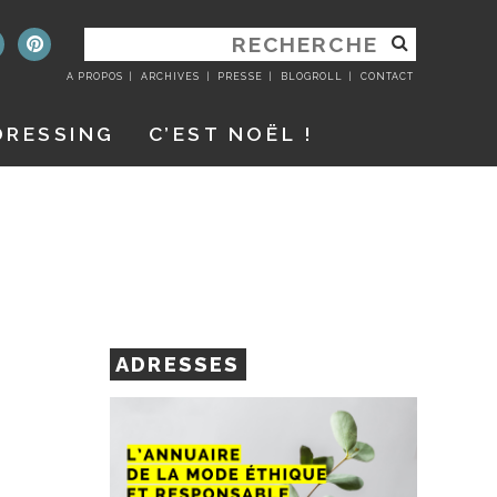
RECHERCHER
:
A PROPOS
ARCHIVES
PRESSE
BLOGROLL
CONTACT
DRESSING
C’EST NOËL !
ADRESSES