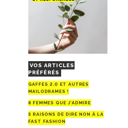
VOS ARTICLES
PRÉFÉRÉS
GAFFES 2.0 ET AUTRES
MAILODRAMES !
8 FEMMES QUE J’ADMIRE
5 RAISONS DE DIRE NON À LA
FAST FASHION