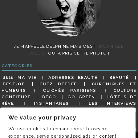
JE M’APPELLE DELPHINE MAIS C’EST
©CAMILLE
COLLIN
QUI A PRIS CETTE PHOTO !
CATÉGORIES
3615 MA VIE
ADRESSES BEAUTÉ
BEAUTÉ
BEST-OF
CHEZ DEEDEE
CHRONIQUES ET
HUMEURS
CLICHÉS PARISIENS
CULTURE
CONFITURE
DÉCO
GO GREEN
HÔTELS DE
RÊVE
INSTANTANÉS
LES INTERVIEWS
PARISIENNES
LIFESTYLE
LOOKS
MATERNITÉ
MES ADRESSES
MODE
NON CLASSÉ
OLDIES
We value your privacy
(BUT GOODIES)
PAR ICI LE MAGOT !
PARIS CITY-
We use cookies to enhance your browsing
GUIDE
PARIS EN PHOTOS
RESTAURANTS
REVUE DE PRESSE DÉTAILLÉE, SIOU PLAIT
SALONS
experience, serve personalized ads or content,