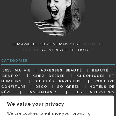
JE M’APPELLE DELPHINE MAIS C’EST
©CAMILLE
COLLIN
QUI A PRIS CETTE PHOTO !
CATÉGORIES
3615 MA VIE
ADRESSES BEAUTÉ
BEAUTÉ
BEST-OF
CHEZ DEEDEE
CHRONIQUES ET
HUMEURS
CLICHÉS PARISIENS
CULTURE
CONFITURE
DÉCO
GO GREEN
HÔTELS DE
RÊVE
INSTANTANÉS
LES INTERVIEWS
PARISIENNES
LIFESTYLE
LOOKS
MATERNITÉ
MES ADRESSES
MODE
NON CLASSÉ
OLDIES
We value your privacy
(BUT GOODIES)
PAR ICI LE MAGOT !
PARIS CITY-
We use cookies to enhance your browsing
GUIDE
PARIS EN PHOTOS
RESTAURANTS