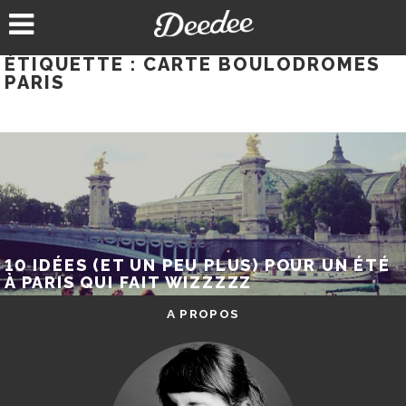
Aller
au
contenu
ÉTIQUETTE :
CARTE BOULODROMES
PARIS
10 IDÉES (ET UN PEU PLUS) POUR UN ÉTÉ
À PARIS QUI FAIT WIZZZZZ
A PROPOS