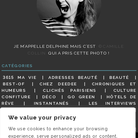
JE M’APPELLE DELPHINE MAIS C’EST
©CAMILLE
COLLIN
QUI A PRIS CETTE PHOTO !
CATÉGORIES
3615 MA VIE
ADRESSES BEAUTÉ
BEAUTÉ
BEST-OF
CHEZ DEEDEE
CHRONIQUES ET
HUMEURS
CLICHÉS PARISIENS
CULTURE
CONFITURE
DÉCO
GO GREEN
HÔTELS DE
RÊVE
INSTANTANÉS
LES INTERVIEWS
PARISIENNES
LIFESTYLE
LOOKS
MATERNITÉ
MES ADRESSES
MODE
NON CLASSÉ
OLDIES
We value your privacy
(BUT GOODIES)
PAR ICI LE MAGOT !
PARIS CITY-
We use cookies to enhance your browsing
GUIDE
PARIS EN PHOTOS
RESTAURANTS
REVUE DE PRESSE DÉTAILLÉE, SIOU PLAIT
SALONS
experience, serve personalized ads or content,