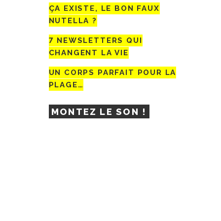
ÇA EXISTE, LE BON FAUX
NUTELLA ?
7 NEWSLETTERS QUI
CHANGENT LA VIE
UN CORPS PARFAIT POUR LA
PLAGE…
MONTEZ LE SON !