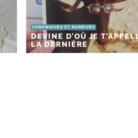
CHRONIQUES ET HUMEURS
DEVINE D’OÙ JE T’APPEL
LA DERNIÈRE