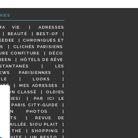
RIES
MA VIE
ADRESSES
BEAUTÉ
BEST-OF
EEDEE
CHRONIQUES ET
S
CLICHÉS PARISIENS
URE CONFITURE
DÉCO
REEN
HÔTELS DE RÊVE
STANTANÉS
LES
IEWS PARISIENNES
YLE
LOOKS
ITÉ
MES ADRESSES
NON CLASSÉ
OLDIES
OODIES)
PAR ICI LE
!
PARIS CITY-GUIDE
S EN PHOTOS
URANTS
REVUE DE
DÉTAILLÉE, SIOU PLAIT
 DE THÉ
SHOPPING
VITE ! UN RESTO