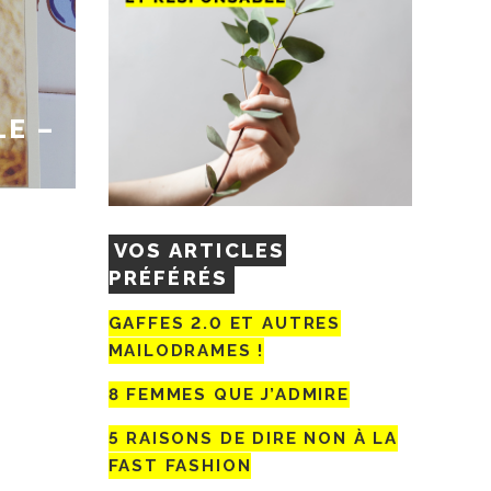
LE –
VOS ARTICLES
PRÉFÉRÉS
GAFFES 2.0 ET AUTRES
MAILODRAMES !
8 FEMMES QUE J’ADMIRE
5 RAISONS DE DIRE NON À LA
FAST FASHION