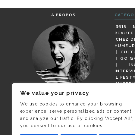
A PROPOS
CATÉGO
3615 
BEAUTÉ
CHEZ D
HUMEUR
CULT
GO G
IN
INTERV
LIFEST
MATERN
MODE
We value your privacy
(BUT G
JE M’APPELLE DELPHINE MAIS
MAGOT 
C’EST
©CAMILLE COLLIN
QUI A
We use cookies to enhance your browsing
PARI
PRIS CETTE PHOTO !
experience, serve personalized ads or content,
RESTA
and analyze our traffic. By clicking "Accept All",
PRESSE 
you consent to our use of cookies.
SALONS
VIDÉOS