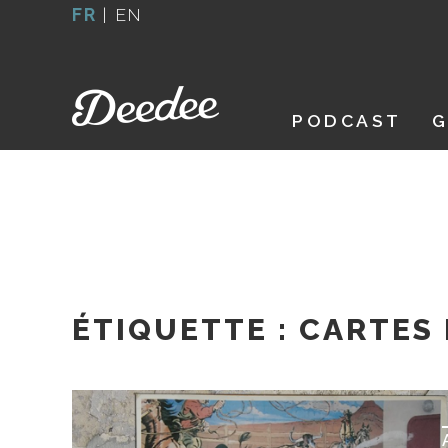
Aller
FR
|
EN
au
contenu
PODCAST
G
ÉTIQUETTE :
CARTES