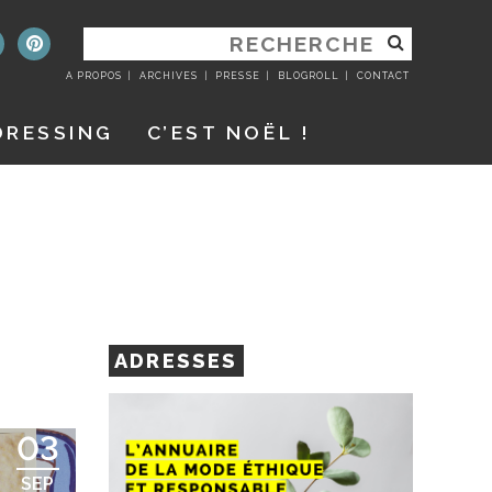
RECHERCHER
:
A PROPOS
ARCHIVES
PRESSE
BLOGROLL
CONTACT
DRESSING
C’EST NOËL !
ADRESSES
03
SEP