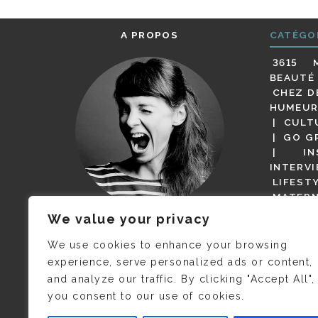
A PROPOS
CATÉGO
3615 
BEAUTÉ
CHEZ D
HUMEUR
CULT
GO G
IN
INTERV
LIFEST
MATERN
MODE
We value your privacy
(BUT G
JE M’APPELLE DELPHINE MAIS
MAGOT 
C’EST
©CAMILLE COLLIN
QUI A
We use cookies to enhance your browsing
PARI
PRIS CETTE PHOTO !
experience, serve personalized ads or content,
RESTA
and analyze our traffic. By clicking "Accept All",
PRESSE 
you consent to our use of cookies.
SALONS
VIDÉOS