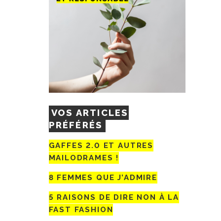
VOS ARTICLES
PRÉFÉRÉS
GAFFES 2.0 ET AUTRES
MAILODRAMES !
8 FEMMES QUE J’ADMIRE
5 RAISONS DE DIRE NON À LA
FAST FASHION