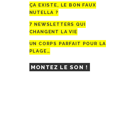
ÇA EXISTE, LE BON FAUX
NUTELLA ?
7 NEWSLETTERS QUI
CHANGENT LA VIE
UN CORPS PARFAIT POUR LA
PLAGE…
MONTEZ LE SON !