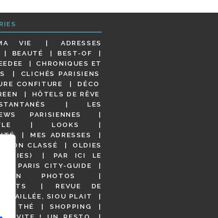
RIES
MA VIE
ADRESSES
BEAUTÉ
BEST-OF
EEDEE
CHRONIQUES ET
S
CLICHÉS PARISIENS
URE CONFITURE
DÉCO
REEN
HÔTELS DE RÊVE
STANTANÉS
LES
IEWS PARISIENNES
YLE
LOOKS
ITÉ
MES ADRESSES
NON CLASSÉ
OLDIES
OODIES)
PAR ICI LE
!
PARIS CITY-GUIDE
S EN PHOTOS
URANTS
REVUE DE
DÉTAILLÉE, SIOU PLAIT
 DE THÉ
SHOPPING
VITE ! UN RESTO