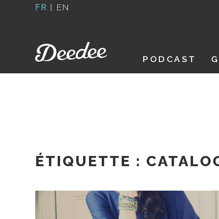
Aller
FR
|
EN
au
contenu
PODCAST
G
ÉTIQUETTE :
CATALO