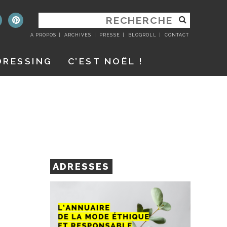
RECHERCHER
:
A PROPOS
ARCHIVES
PRESSE
BLOGROLL
CONTACT
DRESSING
C’EST NOËL !
ADRESSES