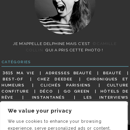
JE M’APPELLE DELPHINE MAIS C’EST
©CAMILLE
COLLIN
QUI A PRIS CETTE PHOTO !
CATÉGORIES
3615 MA VIE
ADRESSES BEAUTÉ
BEAUTÉ
BEST-OF
CHEZ DEEDEE
CHRONIQUES ET
HUMEURS
CLICHÉS PARISIENS
CULTURE
CONFITURE
DÉCO
GO GREEN
HÔTELS DE
RÊVE
INSTANTANÉS
LES INTERVIEWS
PARISIENNES
LIFESTYLE
LOOKS
MATERNITÉ
MES ADRESSES
MODE
NON CLASSÉ
OLDIES
We value your privacy
(BUT GOODIES)
PAR ICI LE MAGOT !
PARIS CITY-
We use cookies to enhance your browsing
GUIDE
PARIS EN PHOTOS
RESTAURANTS
REVUE DE PRESSE DÉTAILLÉE, SIOU PLAIT
SALONS
experience, serve personalized ads or content,