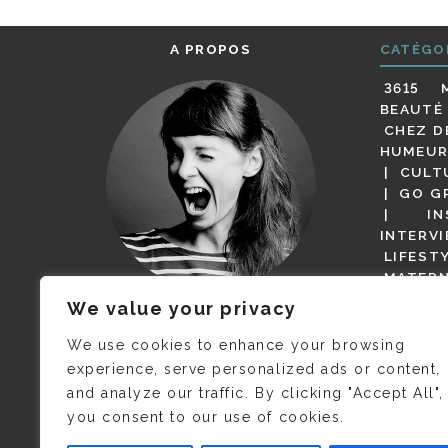
A PROPOS
CATÉGO
3615 
BEAUTÉ
CHEZ D
HUMEUR
CULT
GO G
IN
INTERV
LIFEST
MATERN
MODE
We value your privacy
(BUT G
JE M’APPELLE DELPHINE MAIS
MAGOT 
C’EST
©CAMILLE COLLIN
QUI A
We use cookies to enhance your browsing
PARI
PRIS CETTE PHOTO !
experience, serve personalized ads or content,
RESTA
and analyze our traffic. By clicking "Accept All",
PRESSE 
you consent to our use of cookies.
SALONS
VIDÉOS