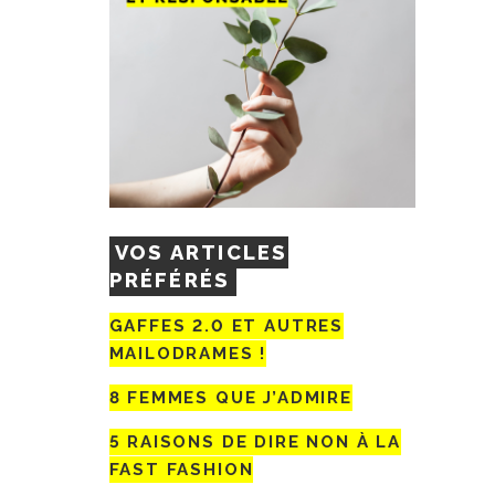
VOS ARTICLES
PRÉFÉRÉS
GAFFES 2.0 ET AUTRES
MAILODRAMES !
8 FEMMES QUE J’ADMIRE
5 RAISONS DE DIRE NON À LA
FAST FASHION