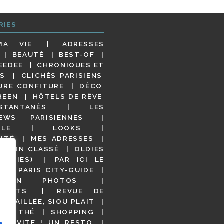
RIES
MA VIE
ADRESSES
BEAUTÉ
BEST-OF
EEDEE
CHRONIQUES ET
S
CLICHÉS PARISIENS
URE CONFITURE
DÉCO
REEN
HÔTELS DE RÊVE
STANTANÉS
LES
IEWS PARISIENNES
YLE
LOOKS
ITÉ
MES ADRESSES
NON CLASSÉ
OLDIES
OODIES)
PAR ICI LE
!
PARIS CITY-GUIDE
S EN PHOTOS
URANTS
REVUE DE
DÉTAILLÉE, SIOU PLAIT
 DE THÉ
SHOPPING
VITE ! UN RESTO