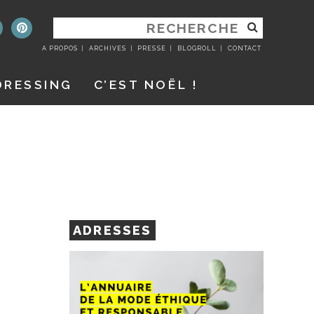
RECHERCHER
:
A PROPOS
ARCHIVES
PRESSE
BLOGROLL
CONTACT
DRESSING
C’EST NOËL !
ADRESSES