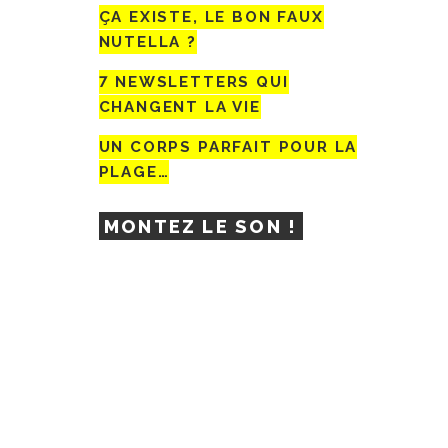
ÇA EXISTE, LE BON FAUX
NUTELLA ?
7 NEWSLETTERS QUI
CHANGENT LA VIE
UN CORPS PARFAIT POUR LA
PLAGE…
MONTEZ LE SON !