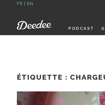
Aller
FR
|
EN
au
contenu
PODCAST
G
ÉTIQUETTE :
CHARGE