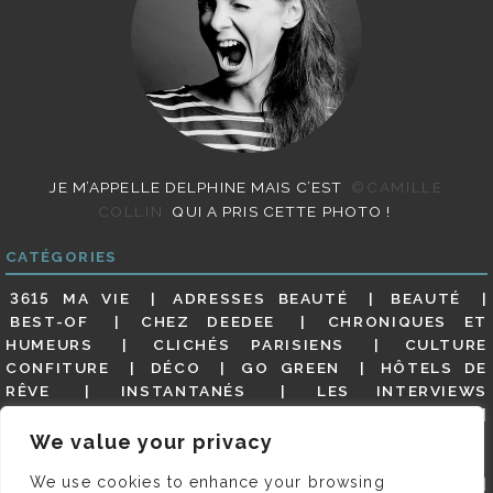
JE M’APPELLE DELPHINE MAIS C’EST
©CAMILLE
COLLIN
QUI A PRIS CETTE PHOTO !
CATÉGORIES
3615 MA VIE
ADRESSES BEAUTÉ
BEAUTÉ
BEST-OF
CHEZ DEEDEE
CHRONIQUES ET
HUMEURS
CLICHÉS PARISIENS
CULTURE
CONFITURE
DÉCO
GO GREEN
HÔTELS DE
RÊVE
INSTANTANÉS
LES INTERVIEWS
PARISIENNES
LIFESTYLE
LOOKS
MATERNITÉ
MES ADRESSES
MODE
NON CLASSÉ
OLDIES
We value your privacy
(BUT GOODIES)
PAR ICI LE MAGOT !
PARIS CITY-
We use cookies to enhance your browsing
GUIDE
PARIS EN PHOTOS
RESTAURANTS