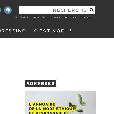
RECHERCHER
:
A PROPOS
ARCHIVES
PRESSE
BLOGROLL
CONTACT
DRESSING
C’EST NOËL !
ADRESSES