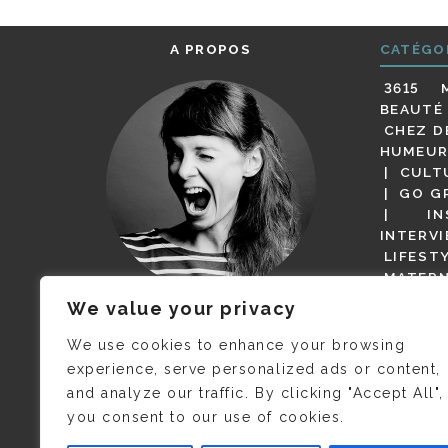
A PROPOS
CATÉGO
3615 
BEAUTÉ
CHEZ D
HUMEUR
CULT
GO G
IN
INTERV
LIFEST
MATERN
MODE
We value your privacy
(BUT G
JE M’APPELLE DELPHINE MAIS
MAGOT 
C’EST
©CAMILLE COLLIN
QUI A
We use cookies to enhance your browsing
PARI
PRIS CETTE PHOTO !
experience, serve personalized ads or content,
RESTA
and analyze our traffic. By clicking "Accept All",
PRESSE 
you consent to our use of cookies.
SALONS
VIDÉOS