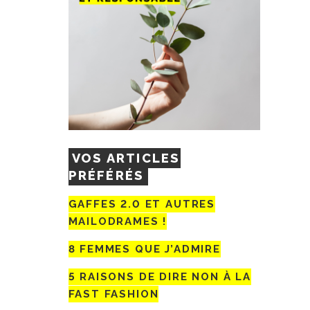
VOS ARTICLES
PRÉFÉRÉS
GAFFES 2.0 ET AUTRES
MAILODRAMES !
8 FEMMES QUE J’ADMIRE
5 RAISONS DE DIRE NON À LA
FAST FASHION