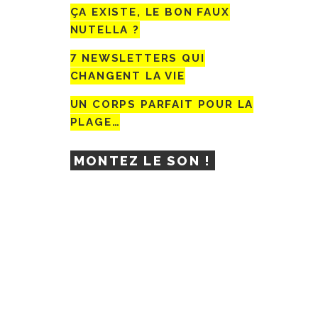
ÇA EXISTE, LE BON FAUX
NUTELLA ?
7 NEWSLETTERS QUI
CHANGENT LA VIE
UN CORPS PARFAIT POUR LA
PLAGE…
MONTEZ LE SON !