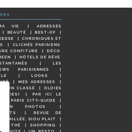
RIES
MA VIE
ADRESSES
BEAUTÉ
BEST-OF
EEDEE
CHRONIQUES ET
S
CLICHÉS PARISIENS
URE CONFITURE
DÉCO
REEN
HÔTELS DE RÊVE
STANTANÉS
LES
IEWS PARISIENNES
YLE
LOOKS
ITÉ
MES ADRESSES
NON CLASSÉ
OLDIES
OODIES)
PAR ICI LE
!
PARIS CITY-GUIDE
S EN PHOTOS
URANTS
REVUE DE
DÉTAILLÉE, SIOU PLAIT
 DE THÉ
SHOPPING
VITE ! UN RESTO