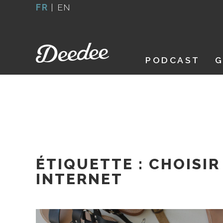
Aller
FR
|
EN
au
contenu
PODCAST
G
ÉTIQUETTE :
CHOISIR
INTERNET