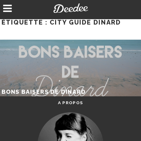
Aller
au
contenu
ÉTIQUETTE :
CITY GUIDE DINARD
BONS BAISERS DE DINARD
A PROPOS