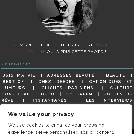
JE M’APPELLE DELPHINE MAIS C’EST
©CAMILLE
COLLIN
QUI A PRIS CETTE PHOTO !
CATÉGORIES
3615 MA VIE
ADRESSES BEAUTÉ
BEAUTÉ
BEST-OF
CHEZ DEEDEE
CHRONIQUES ET
HUMEURS
CLICHÉS PARISIENS
CULTURE
CONFITURE
DÉCO
GO GREEN
HÔTELS DE
RÊVE
INSTANTANÉS
LES INTERVIEWS
PARISIENNES
LIFESTYLE
LOOKS
MATERNITÉ
MES ADRESSES
MODE
NON CLASSÉ
OLDIES
We value your privacy
(BUT GOODIES)
PAR ICI LE MAGOT !
PARIS CITY-
We use cookies to enhance your browsing
GUIDE
PARIS EN PHOTOS
RESTAURANTS
REVUE DE PRESSE DÉTAILLÉE, SIOU PLAIT
SALONS
experience, serve personalized ads or content,