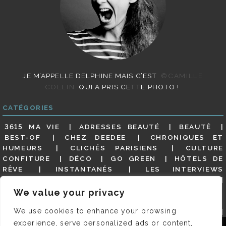
JE M’APPELLE DELPHINE MAIS C’EST
©CAMILLE
COLLIN
QUI A PRIS CETTE PHOTO !
CATÉGORIES
3615 MA VIE
ADRESSES BEAUTÉ
BEAUTÉ
BEST-OF
CHEZ DEEDEE
CHRONIQUES ET
HUMEURS
CLICHÉS PARISIENS
CULTURE
CONFITURE
DÉCO
GO GREEN
HÔTELS DE
RÊVE
INSTANTANÉS
LES INTERVIEWS
PARISIENNES
LIFESTYLE
LOOKS
MATERNITÉ
MES ADRESSES
MODE
NON CLASSÉ
OLDIES
We value your privacy
(BUT GOODIES)
PAR ICI LE MAGOT !
PARIS CITY-
We use cookies to enhance your browsing
GUIDE
PARIS EN PHOTOS
RESTAURANTS
REVUE DE PRESSE DÉTAILLÉE, SIOU PLAIT
SALONS
experience, serve personalized ads or content,