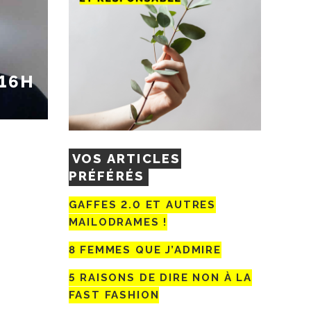
 16H
VOS ARTICLES
PRÉFÉRÉS
GAFFES 2.0 ET AUTRES
MAILODRAMES !
8 FEMMES QUE J’ADMIRE
5 RAISONS DE DIRE NON À LA
FAST FASHION