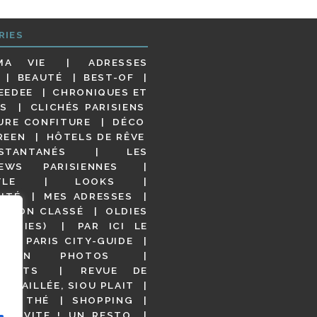
RIES
MA VIE
ADRESSES
BEAUTÉ
BEST-OF
EEDEE
CHRONIQUES ET
S
CLICHÉS PARISIENS
URE CONFITURE
DÉCO
REEN
HÔTELS DE RÊVE
STANTANÉS
LES
IEWS PARISIENNES
YLE
LOOKS
ITÉ
MES ADRESSES
NON CLASSÉ
OLDIES
OODIES)
PAR ICI LE
!
PARIS CITY-GUIDE
S EN PHOTOS
URANTS
REVUE DE
DÉTAILLÉE, SIOU PLAIT
 DE THÉ
SHOPPING
VITE ! UN RESTO