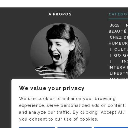
A PROPOS
CATÉGO
3615 
BEAUTÉ
CHEZ D
HUMEUR
CULT
GO G
IN
INTERV
LIFEST
MATERN
MODE
We value your privacy
(BUT G
JE M’APPELLE DELPHINE MAIS
MAGOT 
C’EST
©CAMILLE COLLIN
QUI A
We use cookies to enhance your browsing
PARI
PRIS CETTE PHOTO !
experience, serve personalized ads or content,
RESTA
and analyze our traffic. By clicking "Accept All",
PRESSE 
you consent to our use of cookies.
SALONS
VIDÉOS