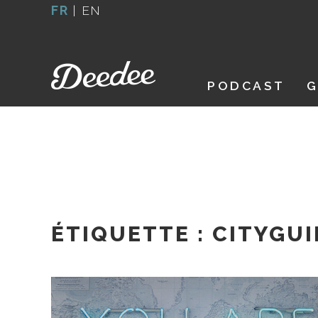
Aller
FR
|
EN
au
contenu
PODCAST
G
ÉTIQUETTE :
CITYGUI