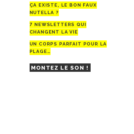
ÇA EXISTE, LE BON FAUX
NUTELLA ?
7 NEWSLETTERS QUI
CHANGENT LA VIE
UN CORPS PARFAIT POUR LA
PLAGE…
MONTEZ LE SON !