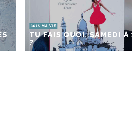
3615 MA VIE
ES
TU FAIS QUOI, SAMEDI À
?