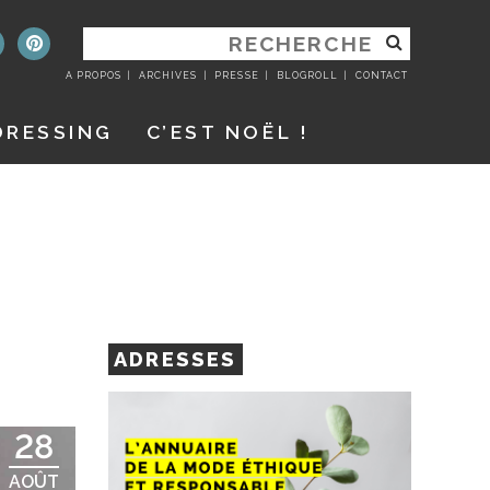
RECHERCHER
:
A PROPOS
ARCHIVES
PRESSE
BLOGROLL
CONTACT
DRESSING
C’EST NOËL !
ADRESSES
28
AOÛT