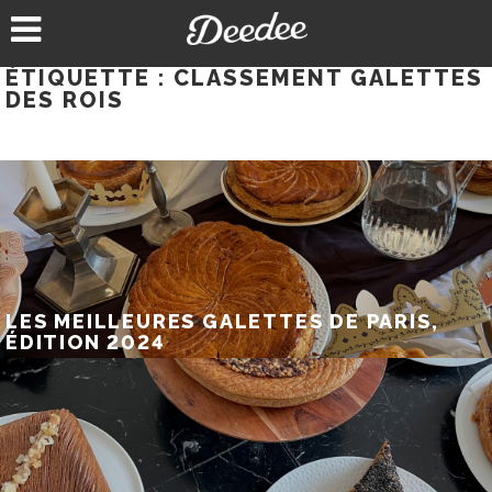
Aller
au
contenu
ÉTIQUETTE :
CLASSEMENT GALETTES
DES ROIS
LES MEILLEURES GALETTES DE PARIS,
ÉDITION 2024