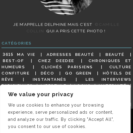
JE M’APPELLE DELPHINE MAIS C’EST
©CAMILLE
COLLIN
QUI A PRIS CETTE PHOTO !
CATÉGORIES
3615 MA VIE
ADRESSES BEAUTÉ
BEAUTÉ
BEST-OF
CHEZ DEEDEE
CHRONIQUES ET
HUMEURS
CLICHÉS PARISIENS
CULTURE
CONFITURE
DÉCO
GO GREEN
HÔTELS DE
RÊVE
INSTANTANÉS
LES INTERVIEWS
PARISIENNES
LIFESTYLE
LOOKS
MATERNITÉ
MES ADRESSES
MODE
NON CLASSÉ
OLDIES
We value your privacy
(BUT GOODIES)
PAR ICI LE MAGOT !
PARIS CITY-
GUIDE
PARIS EN PHOTOS
RESTAURANTS
We use cookies to enhance your browsing
REVUE DE PRESSE DÉTAILLÉE, SIOU PLAIT
SALONS
experience, serve personalized ads or content,
Nous utilisons des cookies pour vous garantir la meilleure
DE THÉ
SHOPPING
VIDÉOS
VITE ! UN RESTO
and analyze our traffic. By clicking "Accept All",
expérience sur notre site. Si vous continuez à utiliser ce
VOYAGES VOYAGES
you consent to our use of cookies.
dernier, nous considérerons que vous acceptez l'utilisation des