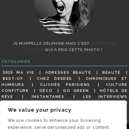
JE M’APPELLE DELPHINE MAIS C’EST
©CAMILLE
COLLIN
QUI A PRIS CETTE PHOTO !
CATÉGORIES
3615 MA VIE
ADRESSES BEAUTÉ
BEAUTÉ
BEST-OF
CHEZ DEEDEE
CHRONIQUES ET
HUMEURS
CLICHÉS PARISIENS
CULTURE
CONFITURE
DÉCO
GO GREEN
HÔTELS DE
RÊVE
INSTANTANÉS
LES INTERVIEWS
PARISIENNES
LIFESTYLE
LOOKS
MATERNITÉ
MES ADRESSES
MODE
NON CLASSÉ
OLDIES
We value your privacy
(BUT GOODIES)
PAR ICI LE MAGOT !
PARIS CITY-
We use cookies to enhance your browsing
GUIDE
PARIS EN PHOTOS
RESTAURANTS
REVUE DE PRESSE DÉTAILLÉE, SIOU PLAIT
SALONS
experience, serve personalized ads or content,