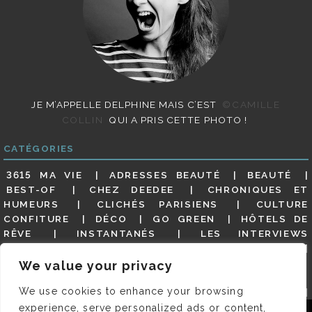
JE M’APPELLE DELPHINE MAIS C’EST
©CAMILLE
COLLIN
QUI A PRIS CETTE PHOTO !
CATÉGORIES
3615 MA VIE
ADRESSES BEAUTÉ
BEAUTÉ
BEST-OF
CHEZ DEEDEE
CHRONIQUES ET
HUMEURS
CLICHÉS PARISIENS
CULTURE
CONFITURE
DÉCO
GO GREEN
HÔTELS DE
RÊVE
INSTANTANÉS
LES INTERVIEWS
PARISIENNES
LIFESTYLE
LOOKS
MATERNITÉ
MES ADRESSES
MODE
NON CLASSÉ
OLDIES
We value your privacy
(BUT GOODIES)
PAR ICI LE MAGOT !
PARIS CITY-
We use cookies to enhance your browsing
GUIDE
PARIS EN PHOTOS
RESTAURANTS
REVUE DE PRESSE DÉTAILLÉE, SIOU PLAIT
SALONS
experience, serve personalized ads or content,