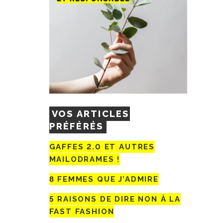
VOS ARTICLES
PRÉFÉRÉS
GAFFES 2.0 ET AUTRES
MAILODRAMES !
8 FEMMES QUE J’ADMIRE
5 RAISONS DE DIRE NON À LA
FAST FASHION