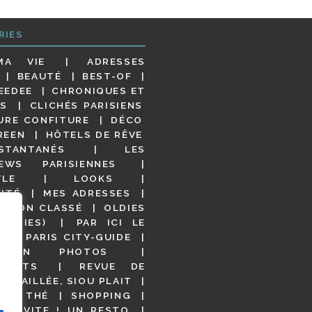
RIES
MA VIE
ADRESSES
BEAUTÉ
BEST-OF
EEDEE
CHRONIQUES ET
S
CLICHÉS PARISIENS
URE CONFITURE
DÉCO
REEN
HÔTELS DE RÊVE
STANTANÉS
LES
IEWS PARISIENNES
YLE
LOOKS
ITÉ
MES ADRESSES
NON CLASSÉ
OLDIES
OODIES)
PAR ICI LE
!
PARIS CITY-GUIDE
S EN PHOTOS
URANTS
REVUE DE
DÉTAILLÉE, SIOU PLAIT
 DE THÉ
SHOPPING
VITE ! UN RESTO