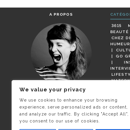
A PROPOS
CATÉGO
3615 
BEAUTÉ
CHEZ D
HUMEUR
CULT
GO G
IN
INTERV
LIFEST
MATERN
MODE
We value your privacy
(BUT G
JE M’APPELLE DELPHINE MAIS
MAGOT 
C’EST
©CAMILLE COLLIN
QUI A
We use cookies to enhance your browsing
PARI
PRIS CETTE PHOTO !
experience, serve personalized ads or content,
RESTA
and analyze our traffic. By clicking "Accept All",
PRESSE 
you consent to our use of cookies.
SALONS
VIDÉOS