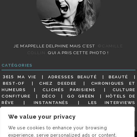
JE M’APPELLE DELPHINE MAIS C’EST
©CAMILLE
COLLIN
QUI A PRIS CETTE PHOTO !
CATÉGORIES
3615 MA VIE
ADRESSES BEAUTÉ
BEAUTÉ
BEST-OF
CHEZ DEEDEE
CHRONIQUES ET
HUMEURS
CLICHÉS PARISIENS
CULTURE
CONFITURE
DÉCO
GO GREEN
HÔTELS DE
RÊVE
INSTANTANÉS
LES INTERVIEWS
PARISIENNES
LIFESTYLE
LOOKS
MATERNITÉ
MES ADRESSES
MODE
NON CLASSÉ
OLDIES
We value your privacy
(BUT GOODIES)
PAR ICI LE MAGOT !
PARIS CITY-
We use cookies to enhance your browsing
GUIDE
PARIS EN PHOTOS
RESTAURANTS
REVUE DE PRESSE DÉTAILLÉE, SIOU PLAIT
SALONS
experience, serve personalized ads or content,