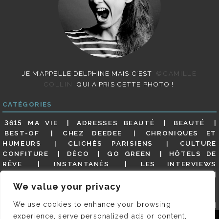
JE M’APPELLE DELPHINE MAIS C’EST
©CAMILLE
COLLIN
QUI A PRIS CETTE PHOTO !
CATÉGORIES
3615 MA VIE
ADRESSES BEAUTÉ
BEAUTÉ
BEST-OF
CHEZ DEEDEE
CHRONIQUES ET
HUMEURS
CLICHÉS PARISIENS
CULTURE
CONFITURE
DÉCO
GO GREEN
HÔTELS DE
RÊVE
INSTANTANÉS
LES INTERVIEWS
PARISIENNES
LIFESTYLE
LOOKS
MATERNITÉ
MES ADRESSES
MODE
NON CLASSÉ
OLDIES
We value your privacy
(BUT GOODIES)
PAR ICI LE MAGOT !
PARIS CITY-
We use cookies to enhance your browsing
GUIDE
PARIS EN PHOTOS
RESTAURANTS
REVUE DE PRESSE DÉTAILLÉE, SIOU PLAIT
SALONS
experience, serve personalized ads or content,