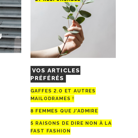
U
VOS ARTICLES
PRÉFÉRÉS
GAFFES 2.0 ET AUTRES
MAILODRAMES !
8 FEMMES QUE J’ADMIRE
5 RAISONS DE DIRE NON À LA
FAST FASHION