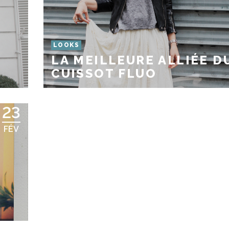
LOOKS
LA MEILLEURE ALLIÉE D
CUISSOT FLUO
23
FÉV