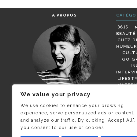
A PROPOS
CATÉGO
3615 
BEAUTÉ
CHEZ D
HUMEUR
CULT
GO G
IN
INTERV
LIFEST
MATERN
MODE
We value your privacy
(BUT G
JE M’APPELLE DELPHINE MAIS
MAGOT 
C’EST
©CAMILLE COLLIN
QUI A
We use cookies to enhance your browsing
PARI
PRIS CETTE PHOTO !
experience, serve personalized ads or content,
RESTA
and analyze our traffic. By clicking "Accept All",
PRESSE 
you consent to our use of cookies.
SALONS
VIDÉOS