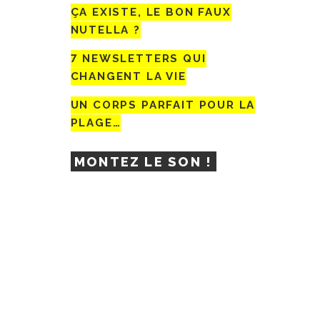
ÇA EXISTE, LE BON FAUX
NUTELLA ?
7 NEWSLETTERS QUI
CHANGENT LA VIE
UN CORPS PARFAIT POUR LA
PLAGE…
MONTEZ LE SON !