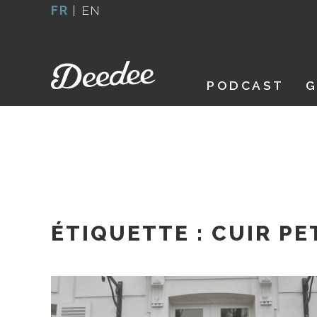
Aller
FR
|
EN
au
contenu
PODCAST
G
ÉTIQUETTE :
CUIR PE