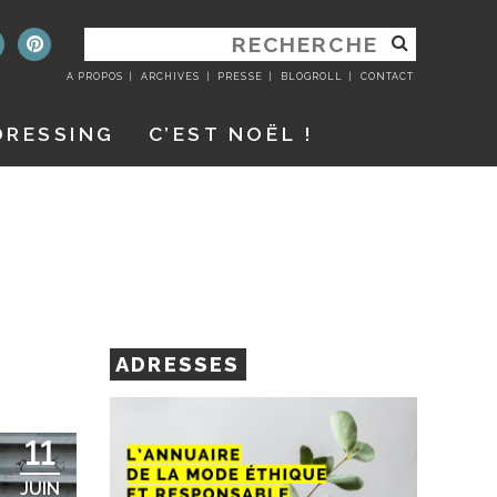
RECHERCHER
:
A PROPOS
ARCHIVES
PRESSE
BLOGROLL
CONTACT
DRESSING
C’EST NOËL !
ADRESSES
11
JUIN