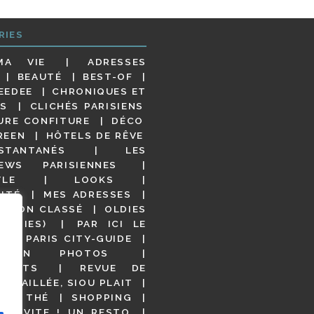
RIES
MA VIE
ADRESSES
BEAUTÉ
BEST-OF
EEDEE
CHRONIQUES ET
S
CLICHÉS PARISIENS
URE CONFITURE
DÉCO
REEN
HÔTELS DE RÊVE
STANTANÉS
LES
IEWS PARISIENNES
YLE
LOOKS
ITÉ
MES ADRESSES
NON CLASSÉ
OLDIES
OODIES)
PAR ICI LE
!
PARIS CITY-GUIDE
S EN PHOTOS
URANTS
REVUE DE
DÉTAILLÉE, SIOU PLAIT
 DE THÉ
SHOPPING
VITE ! UN RESTO